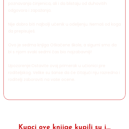
poznavanja činjenica, ali i da blistaju od duhovitih
odgovora i zapažanja.
Nije dobro biti najbolji učenik u odeljenju. Nemaš od koga
da prepisuješ.
Ovo je sedma knjiga Otkačene škole, a sigurni smo da
bi s njom svaki sedmi čas bio najzabavniji!
Upozorenje:Ostavite ovaj primerak u učionici pre
roditeljskog. Velike su šanse da će čitajući nju razredna i
roditelji zaboraviti na vaše ocene.
Kupci ove knjige kupili su i...