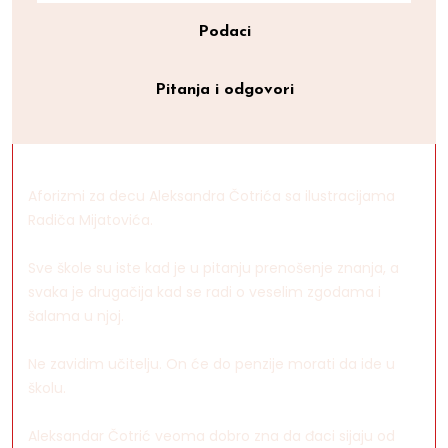
Podaci
Pitanja i odgovori
Aforizmi za decu Aleksandra Čotrića sa ilustracijama
Radiča Mijatovića.
Sve škole su iste kad je u pitanju prenošenje znanja, a
svaka je drugačija kad se radi o veselim zgodama i
šalama u njoj.
Ne zavidim učitelju. On će do penzije morati da ide u
školu.
Aleksandar Čotrić veoma dobro zna da đaci sijaju od