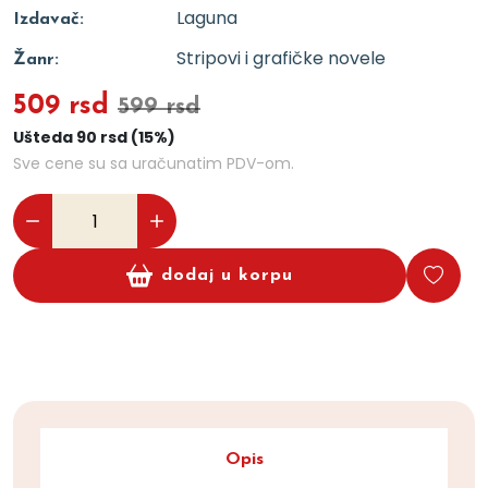
Laguna
Izdavač:
Stripovi i grafičke novele
Žanr:
509 rsd
599 rsd
Ušteda 90 rsd (15%)
Sve cene su sa uračunatim PDV-om.
dodaj u korpu
Opis