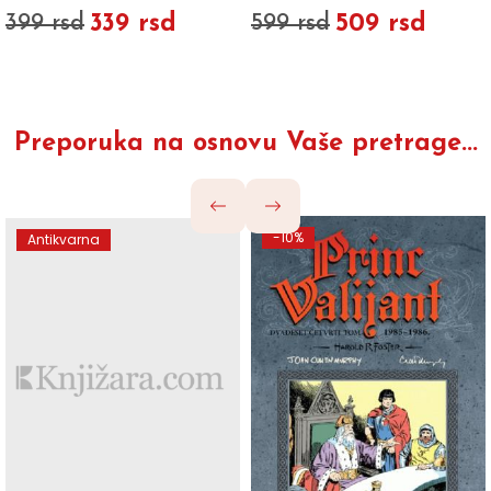
339 rsd
509 rsd
399 rsd
599 rsd
Preporuka na osnovu Vaše pretrage...
-10%
Antikvarna