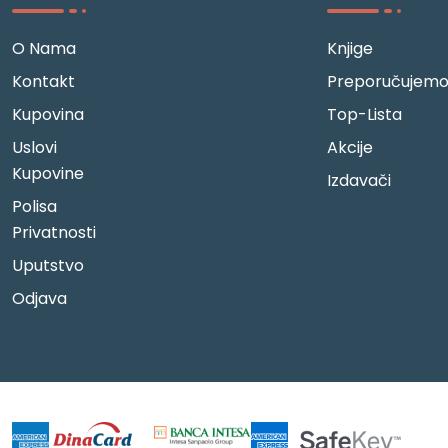
O Nama
Knjige
Kontakt
Preporučujem
Kupovina
Top-Lista
Uslovi
Akcije
Kupovine
Izdavači
Polisa
Privatnosti
Uputstvo
Odjava