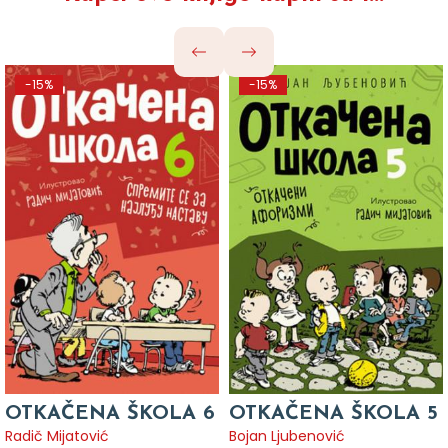
-15%
-15%
OTKAČENA ŠKOLA 6
OTKAČENA ŠKOLA 5
Radič Mijatović
Bojan Ljubenović