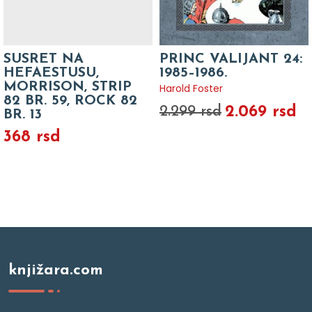
SUSRET NA
PRINC VALIJANT 24:
HEFAESTUSU,
1985–1986.
MORRISON, STRIP
Harold Foster
82 BR. 59, ROCK 82
2.069 rsd
2.299 rsd
BR. 13
368 rsd
knjižara.com