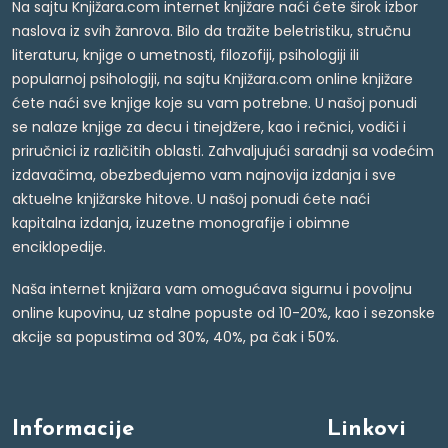
Na sajtu Knjižara.com internet knjižare naći ćete širok izbor
naslova iz svih žanrova. Bilo da tražite beletristiku, stručnu
literaturu, knjige o umetnosti, filozofiji, psihologiji ili
popularnoj psihologiji, na sajtu Knjižara.com online knjižare
ćete naći sve knjige koje su vam potrebne. U našoj ponudi
se nalaze knjige za decu i tinejdžere, kao i rečnici, vodiči i
priručnici iz različitih oblasti. Zahvaljujući saradnji sa vodećim
izdavačima, obezbeđujemo vam najnovija izdanja i sve
aktuelne knjižarske hitove. U našoj ponudi ćete naći
kapitalna izdanja, izuzetne monografije i obimne
enciklopedije.
Naša internet knjižara vam omogućava sigurnu i povoljnu
online kupovinu, uz stalne popuste od 10-20%, kao i sezonske
akcije sa popustima od 30%, 40%, pa čak i 50%.
Informacije
Linkovi