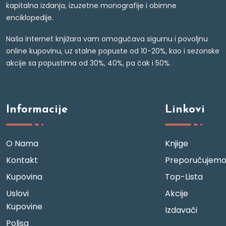
kapitalna izdanja, izuzetne monografije i obimne
enciklopedije.
Naša internet knjižara vam omogućava sigurnu i povoljnu
online kupovinu, uz stalne popuste od 10-20%, kao i sezonske
akcije sa popustima od 30%, 40%, pa čak i 50%.
Informacije
Linkovi
O Nama
Knjige
Kontakt
Preporučujem
Kupovina
Top-Lista
Uslovi
Akcije
Kupovine
Izdavači
Polisa