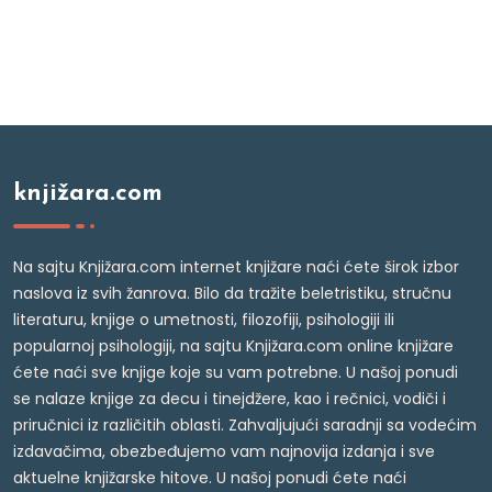
knjižara.com
Na sajtu Knjižara.com internet knjižare naći ćete širok izbor
naslova iz svih žanrova. Bilo da tražite beletristiku, stručnu
literaturu, knjige o umetnosti, filozofiji, psihologiji ili
popularnoj psihologiji, na sajtu Knjižara.com online knjižare
ćete naći sve knjige koje su vam potrebne. U našoj ponudi
se nalaze knjige za decu i tinejdžere, kao i rečnici, vodiči i
priručnici iz različitih oblasti. Zahvaljujući saradnji sa vodećim
izdavačima, obezbeđujemo vam najnovija izdanja i sve
aktuelne knjižarske hitove. U našoj ponudi ćete naći