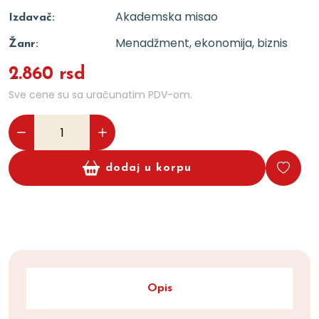
Akademska misao
Izdavač:
Menadžment, ekonomija, biznis
Žanr:
2.860 rsd
Sve cene su sa uračunatim PDV-om.
dodaj u korpu
Opis