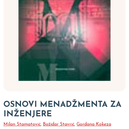
OSNOVI MENADŽMENTA ZA
INŽENJERE
Milan Stamatović
,
Božidar Stavrić
,
Gordana Kokeza