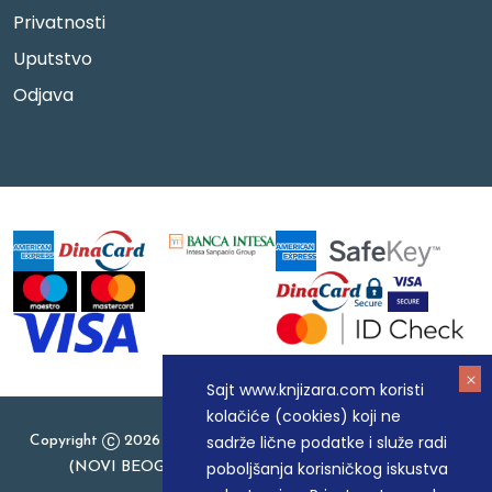
Privatnosti
Uputstvo
Odjava
Sajt www.knjizara.com koristi
kolačiće (cookies) koji ne
sadrže lične podatke i služe radi
Copyright
2026 Knjizara.com - MAKART DOO BEOGRAD
poboljšanja korisničkog iskustva
(NOVI BEOGRAD), PIB: 105184104, MB: 20337524