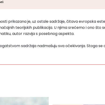
ri
ti prikazana je, uz ostale sadržaje, čitava evropska esteti
čajnih teorijskih publikacija. U njima srećemo i ono što
atiku, autor razvija s posebnog aspekta.
ogatstvom sadržaja nadmašuju sva očekivanja. Stoga se o