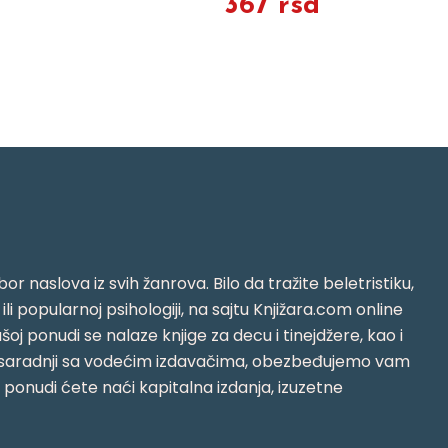
367 rsd
or naslova iz svih žanrova. Bilo da tražite beletristiku,
i ili popularnoj psihologiji, na sajtu Knjižara.com online
oj ponudi se nalaze knjige za decu i tinejdžere, kao i
jujući saradnji sa vodećim izdavačima, obezbeđujemo vam
j ponudi ćete naći kapitalna izdanja, izuzetne