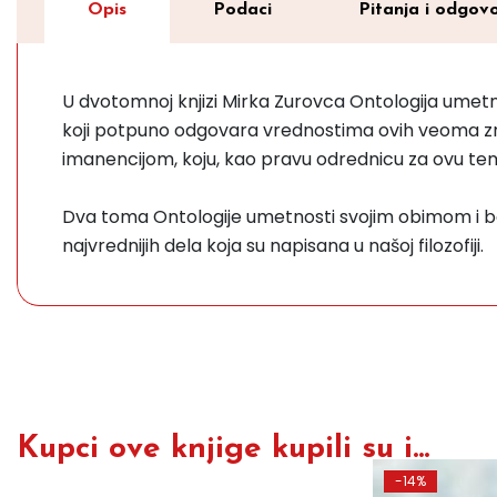
Opis
Podaci
Pitanja i odgovo
U dvotomnoj knjizi Mirka Zurovca Ontologija umetnos
koji potpuno odgovara vrednostima ovih veoma zna
imanencijom, koju, kao pravu odrednicu za ovu tem
Dva toma Ontologije umetnosti svojim obimom i b
najvrednijih dela koja su napisana u našoj filozofiji.
Kupci ove knjige kupili su i...
-14%