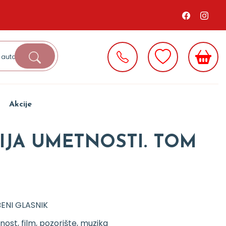
Akcije
JA UMETNOSTI. TOM
ENI GLASNIK
ost, film, pozorište, muzika