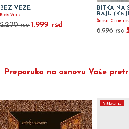
BEZ VEZE
BITKA NA 
RAJU (KNJ
Boris Vuku
Šimun Cimerm
1.999 rsd
2.200 rsd
6.996 rsd
Preporuka na osnovu Vaše pretra
Antikvarna