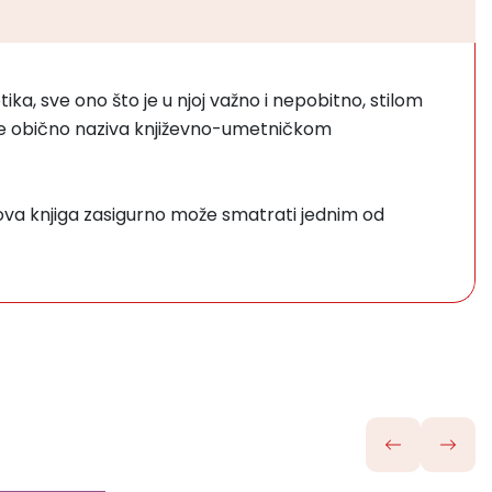
ka, sve ono što je u njoj važno i nepobitno, stilom
 se obično naziva književno-umetničkom
va knjiga zasigurno može smatrati jednim od