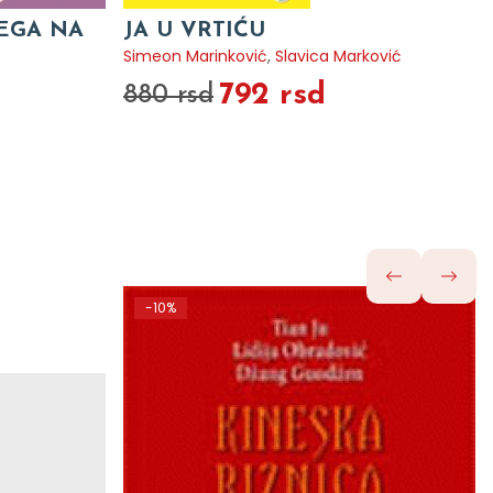
VEGA NA
JA U VRTIĆU
Simeon Marinković
,
Slavica Marković
792 rsd
880 rsd
-10%