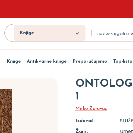
Knjige
a
Knjige
Antikvarne knjige
Preporučujemo
Top-lista
ONTOLOGI
1
Mirko Zurovac
SLUŽB
Izdavač:
Umetn
Žanr: