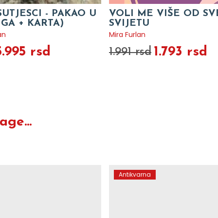
SUTJESCI - PAKAO U
VOLI ME VIŠE OD S
IGA + KARTA)
SVIJETU
an
Mira Furlan
5.995 rsd
1.793 rsd
1.991 rsd
ge...
Antikvarna