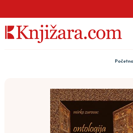
Početn