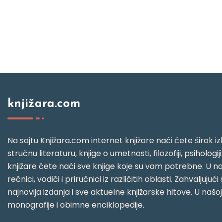
knjižara.com
Na sajtu Knjižara.com internet knjižare naći ćete širok izb
stručnu literaturu, knjige o umetnosti, filozofiji, psihologij
knjižare ćete naći sve knjige koje su vam potrebne. U naš
rečnici, vodiči i priručnici iz različitih oblasti. Zahval
najnovija izdanja i sve aktuelne knjižarske hitove. U našo
monografije i obimne enciklopedije.