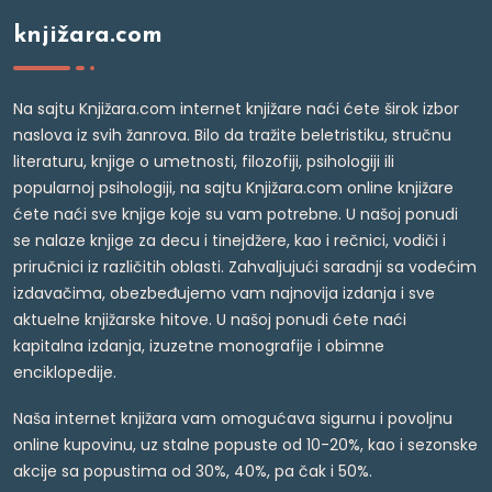
knjižara.com
Na sajtu Knjižara.com internet knjižare naći ćete širok izbor
naslova iz svih žanrova. Bilo da tražite beletristiku, stručnu
literaturu, knjige o umetnosti, filozofiji, psihologiji ili
popularnoj psihologiji, na sajtu Knjižara.com online knjižare
ćete naći sve knjige koje su vam potrebne. U našoj ponudi
se nalaze knjige za decu i tinejdžere, kao i rečnici, vodiči i
priručnici iz različitih oblasti. Zahvaljujući saradnji sa vodećim
izdavačima, obezbeđujemo vam najnovija izdanja i sve
aktuelne knjižarske hitove. U našoj ponudi ćete naći
kapitalna izdanja, izuzetne monografije i obimne
enciklopedije.
Naša internet knjižara vam omogućava sigurnu i povoljnu
online kupovinu, uz stalne popuste od 10-20%, kao i sezonske
akcije sa popustima od 30%, 40%, pa čak i 50%.