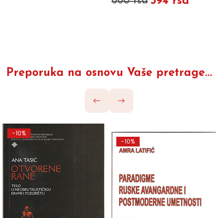
594 rsd
660 rsd
Preporuka na osnovu Vaše pretrage...
-10%
-10%