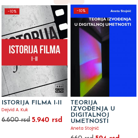
-10%
-10%
ISTORIJA FILMA I-II
TEORIJA
IZVOĐENJA U
Dejvid A. Kuk
DIGITALNOJ
5.940 rsd
6.600 rsd
UMETNOSTI
Aneta Stojnić