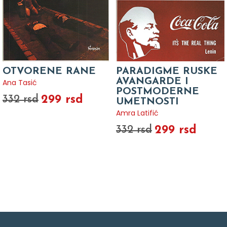
OTVORENE RANE
PARADIGME RUSKE
AVANGARDE I
Ana Tasić
POSTMODERNE
299 rsd
332 rsd
UMETNOSTI
Amra Latifić
299 rsd
332 rsd