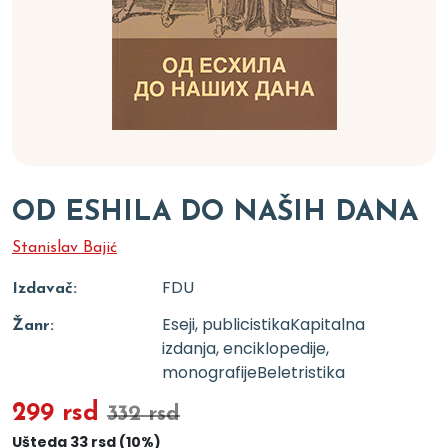
OD ESHILA DO NAŠIH DANA
Stanislav Bajić
FDU
Izdavač:
Eseji, publicistika
Kapitalna
Žanr:
izdanja, enciklopedije,
monografije
Beletristika
299 rsd
332 rsd
Ušteda 33 rsd (10%)