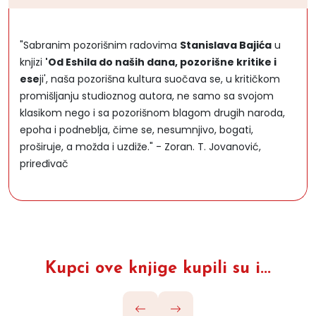
"Sabranim pozorišnim radovima
Stanislava Bajića
u
knjizi
'Od Eshila do naših dana, pozorišne kritike i
ese
ji', naša pozorišna kultura suočava se, u kritičkom
promišljanju studioznog autora, ne samo sa svojom
klasikom nego i sa pozorišnom blagom drugih naroda,
epoha i podneblja, čime se, nesumnjivo, bogati,
proširuje, a možda i uzdiže." - Zoran. T. Jovanović,
priređivač
Kupci ove knjige kupili su i...