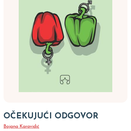
OČEKUJUĆI ODGOVOR
Bojana Karavidić