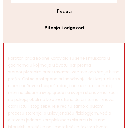
Podaci
Pitanja i odgovori
Naratori priča Bojane Karavidić su žene i muškarci u
godinama u kojima je u životu, bar prema
stereotipiziranim predstavama, već sve ono što je bitno
prošlo. Oni se postepeno prilagođavaju ideji kraja, ali se s
njom suočavaju bespoštedno, i namerno, u jednakoj
meri na ulicama svog grada i u svojim stanovima, kao i
na pokojoj obali na koju se otisnu da bi i tamo, iznova,
otkrili istu i istog sebe. Nije reč tu samo o pukom
procesu starenja, o uslovljenošću fiziologijom, već o
čitavom jednom kompleksnom sistemu kulturno-
istorijskih, političkih pa i metafizičkih faktora života