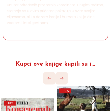
unutar određenih prostornih koordinata. Drugim rečima,
starenje se u ovim pričama pokazuje u svim svojim
nijansama, ali i s dozom ironije i humora koji je čine
vedrom i inteligentnom.
Kupci ove knjige kupili su i...
-10%
-10%