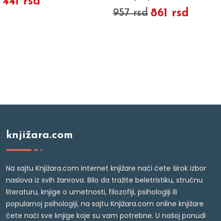
441 rsd
861 rsd
957 rsd
knjižara.com
Na sajtu Knjižara.com internet knjižare naći ćete širok izbor
naslova iz svih žanrova. Bilo da tražite beletristiku, stručnu
literaturu, knjige o umetnosti, filozofiji, psihologiji ili
popularnoj psihologiji, na sajtu Knjižara.com online knjižare
ćete naći sve knjige koje su vam potrebne. U našoj ponudi