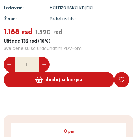
Partizanska knjiga
Izdavač:
Beletristika
Žanr:
1.188 rsd
1.320 rsd
Ušteda 132 rsd (10%)
Sve cene su sa uračunatim PDV-om.
dodaj u korpu
Opis