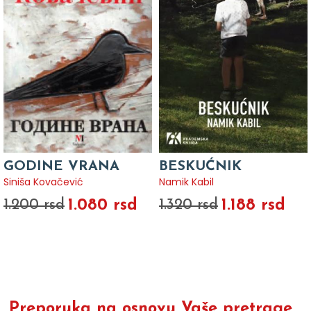
GODINE VRANA
BESKUĆNIK
Siniša Kovačević
Namik Kabil
1.080 rsd
1.188 rsd
1.200 rsd
1.320 rsd
Preporuka na osnovu Vaše pretrage...