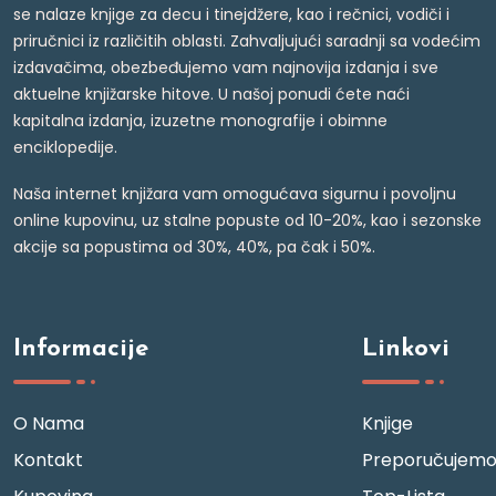
se nalaze knjige za decu i tinejdžere, kao i rečnici, vodiči i
priručnici iz različitih oblasti. Zahvaljujući saradnji sa vodećim
izdavačima, obezbeđujemo vam najnovija izdanja i sve
aktuelne knjižarske hitove. U našoj ponudi ćete naći
kapitalna izdanja, izuzetne monografije i obimne
enciklopedije.
Naša internet knjižara vam omogućava sigurnu i povoljnu
online kupovinu, uz stalne popuste od 10-20%, kao i sezonske
akcije sa popustima od 30%, 40%, pa čak i 50%.
Informacije
Linkovi
O Nama
Knjige
Kontakt
Preporučujem