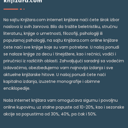
knjižara.com
Na sajtu Knjižara.com internet knjižare naći ćete širok izbor
naslova iz svih žanrova. Bilo da tražite beletristiku, stručnu
literaturu, knjige o umetnosti, filozofiji, psihologiji ili
popularnoj psihologiji, na sajtu Knjižara.com online knjižare
ćete naći sve knjige koje su vam potrebne. U našoj ponudi
se nalaze knjige za decu i tinejdžere, kao i rečnici, vodiči i
priručnici iz različitih oblasti. Zahvaljujući saradnji sa vodećim
izdavačima, obezbeđujemo vam najnovija izdanja i sve
aktuelne knjižarske hitove. U našoj ponudi ćete naći
kapitalna izdanja, izuzetne monografije i obimne
enciklopedije.
Naša internet knjižara vam omogućava sigurnu i povoljnu
online kupovinu, uz stalne popuste od 10-20%, kao i sezonske
akcije sa popustima od 30%, 40%, pa čak i 50%.