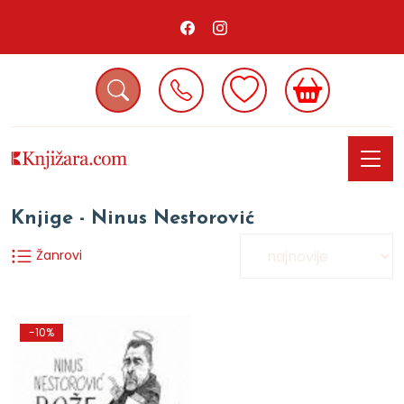
Knjige - Ninus Nestorović
Žanrovi
-10%