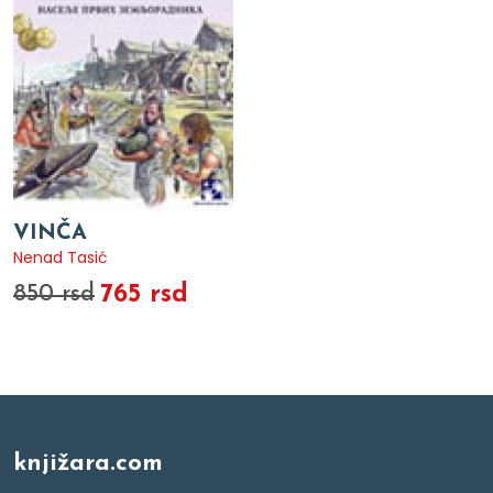
VINČA
Nenad Tasić
765 rsd
850 rsd
knjižara.com