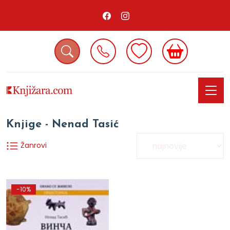
Knjige - Nenad Tasić
Žanrovi
-10%