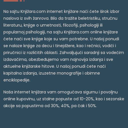
Na sajtu Knjižara.com internet knjižare naći ćete širok izbor
naslova iz svih žanrova. Bilo da tražite beletristiku, stručnu
literaturu, knjige o umetnosti, filozofiji, psihologiji ili
popularnoj psihologiji, na sajtu Knjižara.com online knjižare
ćete naći sve knjige koje su vam potrebne. U našoj ponudi
se nalaze knjige za decu i tinejdžere, kao i rečnici, vodiči i
priručnici iz različitih oblasti. Zahvaljujući saradnji sa vodećim
izdavačima, obezbeđujemo vam najnovija izdanja i sve
aktuelne knjižarske hitove. U našoj ponudi ćete naći
kapitalna izdanja, izuzetne monografije i obimne
enciklopedije.
Naša internet knjižara vam omogućava sigurnu i povoljnu
online kupovinu, uz stalne popuste od 10-20%, kao i sezonske
akcije sa popustima od 30%, 40%, pa čak i 50%.