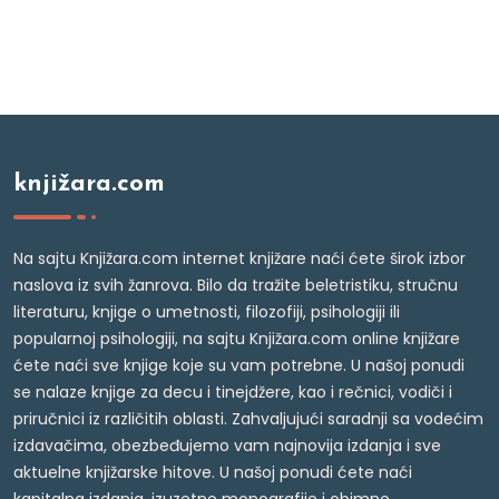
knjižara.com
Na sajtu Knjižara.com internet knjižare naći ćete širok izbor
naslova iz svih žanrova. Bilo da tražite beletristiku, stručnu
literaturu, knjige o umetnosti, filozofiji, psihologiji ili
popularnoj psihologiji, na sajtu Knjižara.com online knjižare
ćete naći sve knjige koje su vam potrebne. U našoj ponudi
se nalaze knjige za decu i tinejdžere, kao i rečnici, vodiči i
priručnici iz različitih oblasti. Zahvaljujući saradnji sa vodećim
izdavačima, obezbeđujemo vam najnovija izdanja i sve
aktuelne knjižarske hitove. U našoj ponudi ćete naći