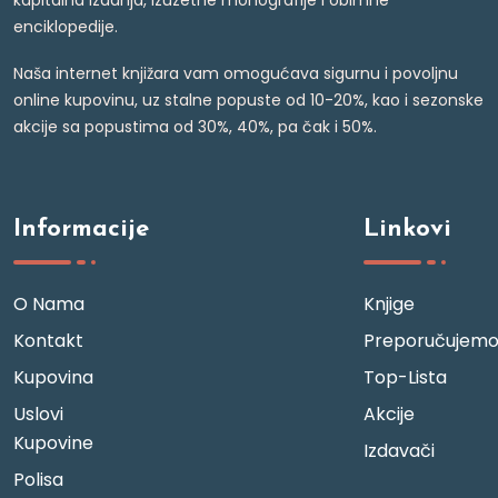
kapitalna izdanja, izuzetne monografije i obimne
enciklopedije.
Naša internet knjižara vam omogućava sigurnu i povoljnu
online kupovinu, uz stalne popuste od 10-20%, kao i sezonske
akcije sa popustima od 30%, 40%, pa čak i 50%.
Informacije
Linkovi
O Nama
Knjige
Kontakt
Preporučujem
Kupovina
Top-Lista
Uslovi
Akcije
Kupovine
Izdavači
Polisa