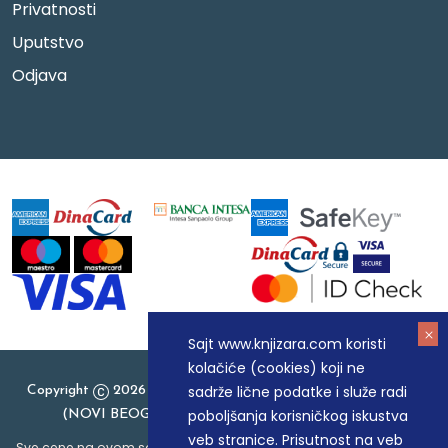
Privatnosti
Uputstvo
Odjava
Sajt www.knjizara.com koristi
kolačiće (cookies) koji ne
sadrže lične podatke i služe radi
Copyright
2026 Knjizara.com - MAKART DOO BEOGRAD
poboljšanja korisničkog iskustva
(NOVI BEOGRAD), PIB: 105184104, MB: 20337524
veb stranice. Prisutnost na veb
Sve cene na ovom sajtu iskazane su u dinarima. PDV je uračunat u