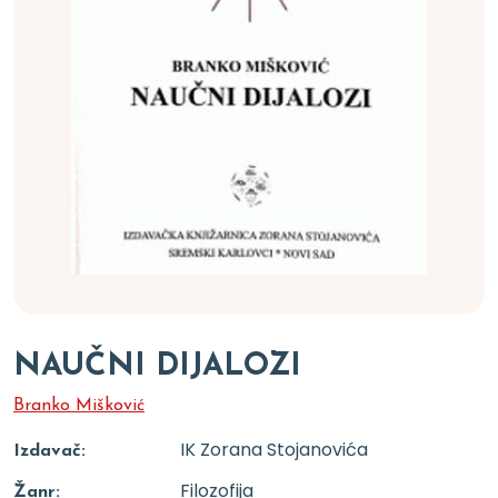
NAUČNI DIJALOZI
Branko Mišković
IK Zorana Stojanovića
Izdavač:
Filozofija
Žanr: