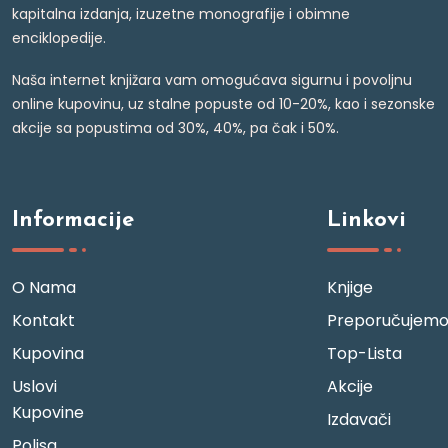
kapitalna izdanja, izuzetne monografije i obimne
enciklopedije.
Naša internet knjižara vam omogućava sigurnu i povoljnu
online kupovinu, uz stalne popuste od 10-20%, kao i sezonske
akcije sa popustima od 30%, 40%, pa čak i 50%.
Informacije
Linkovi
O Nama
Knjige
Kontakt
Preporučujem
Kupovina
Top-Lista
Uslovi
Akcije
Kupovine
Izdavači
Polisa