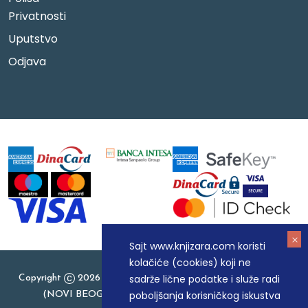
Privatnosti
Uputstvo
Odjava
Sajt www.knjizara.com koristi
kolačiće (cookies) koji ne
sadrže lične podatke i služe radi
Copyright
2026 Knjizara.com - MAKART DOO BEOGRAD
poboljšanja korisničkog iskustva
(NOVI BEOGRAD), PIB: 105184104, MB: 20337524