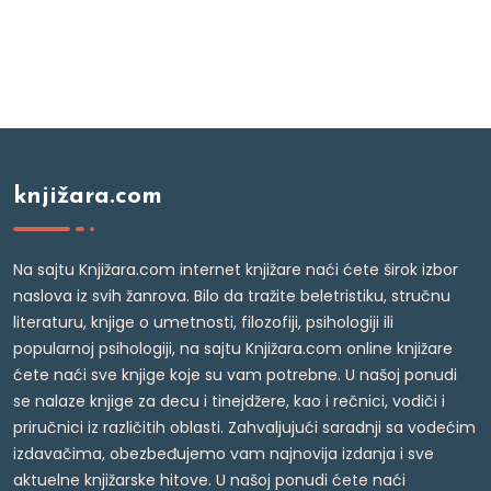
knjižara.com
Na sajtu Knjižara.com internet knjižare naći ćete širok izbor
naslova iz svih žanrova. Bilo da tražite beletristiku, stručnu
literaturu, knjige o umetnosti, filozofiji, psihologiji ili
popularnoj psihologiji, na sajtu Knjižara.com online knjižare
ćete naći sve knjige koje su vam potrebne. U našoj ponudi
se nalaze knjige za decu i tinejdžere, kao i rečnici, vodiči i
priručnici iz različitih oblasti. Zahvaljujući saradnji sa vodećim
izdavačima, obezbeđujemo vam najnovija izdanja i sve
aktuelne knjižarske hitove. U našoj ponudi ćete naći