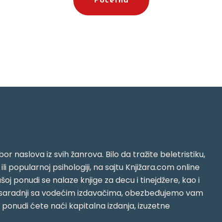
Početna
or naslova iz svih žanrova. Bilo da tražite beletristiku,
i ili popularnoj psihologiji, na sajtu Knjižara.com online
oj ponudi se nalaze knjige za decu i tinejdžere, kao i
jujući saradnji sa vodećim izdavačima, obezbeđujemo vam
j ponudi ćete naći kapitalna izdanja, izuzetne