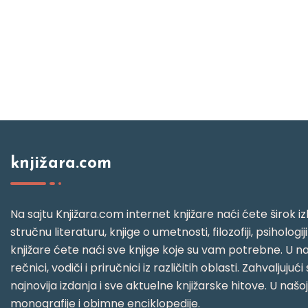
knjižara.com
Na sajtu Knjižara.com internet knjižare naći ćete širok izb
stručnu literaturu, knjige o umetnosti, filozofiji, psihologij
knjižare ćete naći sve knjige koje su vam potrebne. U naš
rečnici, vodiči i priručnici iz različitih oblasti. Zahval
najnovija izdanja i sve aktuelne knjižarske hitove. U našo
monografije i obimne enciklopedije.