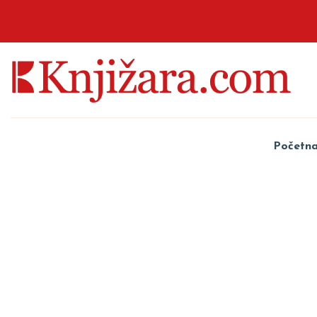
Početn