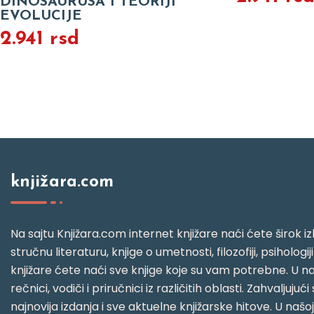
DINOSAURUSA I TEORIJI
EVOLUCIJE
2.941 rsd
knjižara.com
Na sajtu Knjižara.com internet knjižare naći ćete širok izb
stručnu literaturu, knjige o umetnosti, filozofiji, psihologij
knjižare ćete naći sve knjige koje su vam potrebne. U naš
rečnici, vodiči i priručnici iz različitih oblasti. Zahval
najnovija izdanja i sve aktuelne knjižarske hitove. U našo