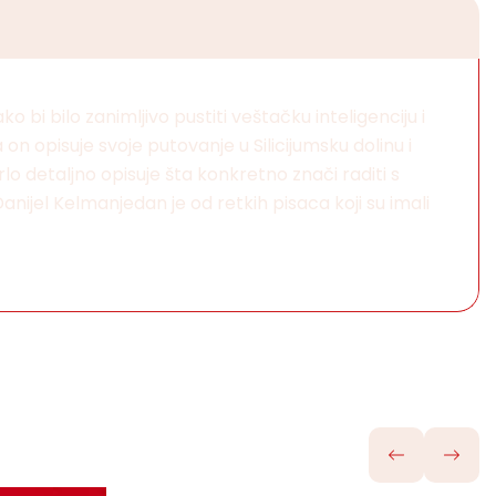
 bi bilo zanimljivo pustiti veštačku inteligenciju i
a on opisuje svoje putovanje u Silicijumsku dolinu i
lo detaljno opisuje šta konkretno znači raditi s
ijel Kelmanjedan je od retkih pisaca koji su imali