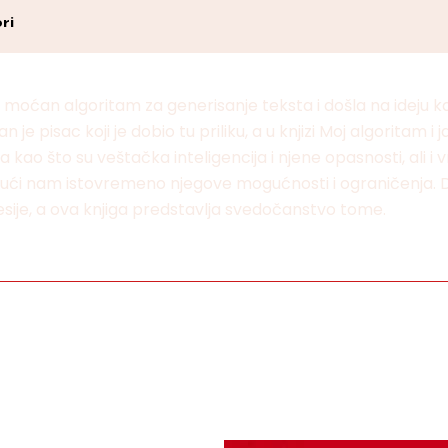
ri
 moćan algoritam za generisanje teksta i došla na ideju kako
e pisac koji je dobio tu priliku, a u knjizi Moj algoritam i j
o što su veštačka inteligencija i njene opasnosti, ali i vr
ući nam istovremeno njegove mogućnosti i ograničenja. Dan
esije, a ova knjiga predstavlja svedočanstvo tome.