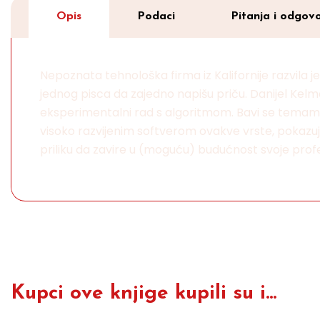
Opis
Podaci
Pitanja i odgovo
Nepoznata tehnološka firma iz Kalifornije razvila je
jednog pisca da zajedno napišu priču. Danijel Kelman j
eksperimentalni rad s algoritmom. Bavi se temama ka
visoko razvijenim softverom ovakve vrste, pokazuj
priliku da zavire u (moguću) budućnost svoje prof
Kupci ove knjige kupili su i...