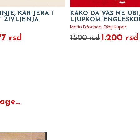
NJE, KARIJERA I
KAKO DA VAS NE UBI
 ŽIVLJENJA
LJUPKOM ENGLESKO
Morin Džonson, Džej Kuper
77 rsd
1.200 rsd
1.500 rsd
ge...