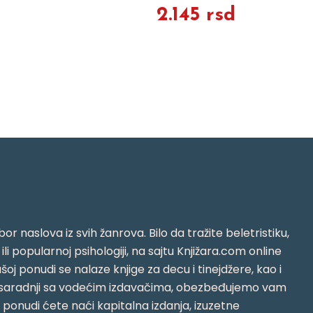
2.145 rsd
or naslova iz svih žanrova. Bilo da tražite beletristiku,
i ili popularnoj psihologiji, na sajtu Knjižara.com online
oj ponudi se nalaze knjige za decu i tinejdžere, kao i
jujući saradnji sa vodećim izdavačima, obezbeđujemo vam
j ponudi ćete naći kapitalna izdanja, izuzetne