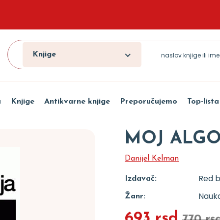
Knjige
a
Knjige
Antikvarne knjige
Preporučujemo
Top-lista
MOJ ALGOR
Danijel Kelman
Red 
Izdavač:
Nauka
Žanr:
693 rsd
770 rs