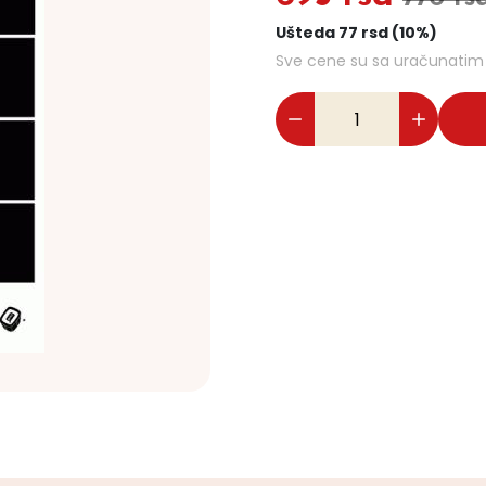
Ušteda 77 rsd (10%)
Sve cene su sa uračunati