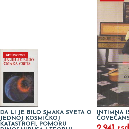
Antikvarna
DA LI JE BILO SMAKA SVETA O
INTIMNA I
JEDNOJ KOSMIČKOJ
ČOVEČANS
KATASTROFI, POMORU
2.941 rs