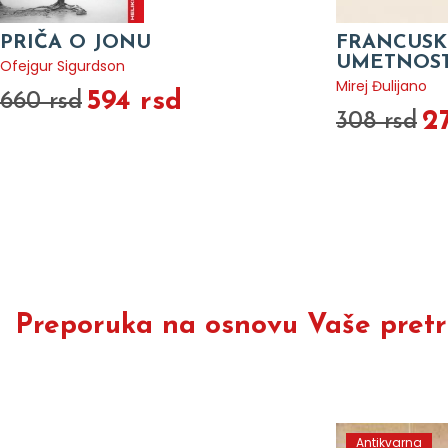
PRIČA O JONU
FRANCUSKI
UMETNOST
Ofejgur Sigurdson
Mirej Đulijano
594 rsd
660 rsd
2
308 rsd
Preporuka na osnovu Vaše pretra
Antikvarna