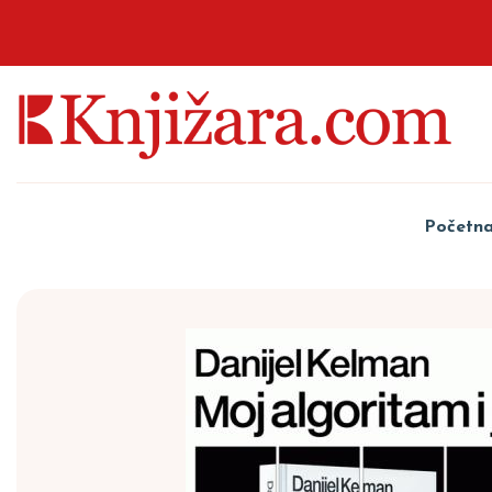
Početn