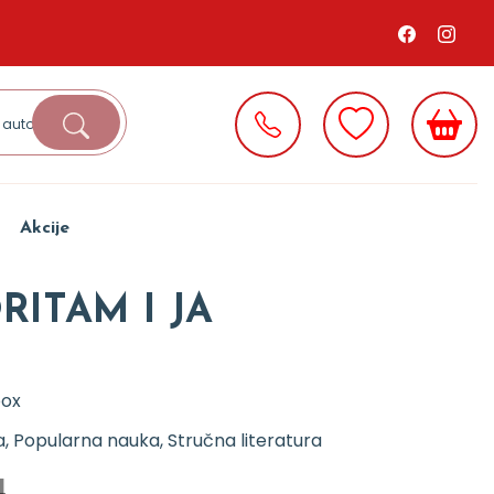
Akcije
ITAM I JA
box
, Popularna nauka, Stručna literatura
d