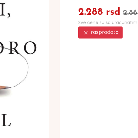
2.288 rsd
2.86
Sve cene su sa uračunati
rasprodato