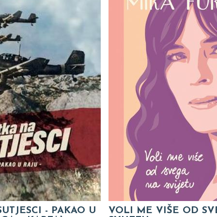
SUTJESCI - PAKAO U
VOLI ME VIŠE OD S