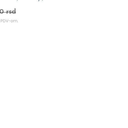
0 rsd
m PDV-om.