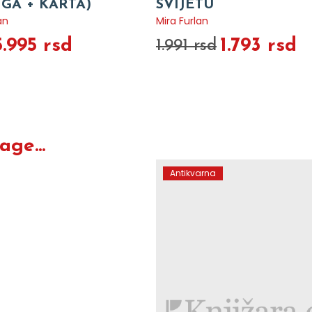
IGA + KARTA)
SVIJETU
an
Mira Furlan
5.995 rsd
1.793 rsd
1.991 rsd
ge...
Antikvarna