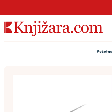
Početn