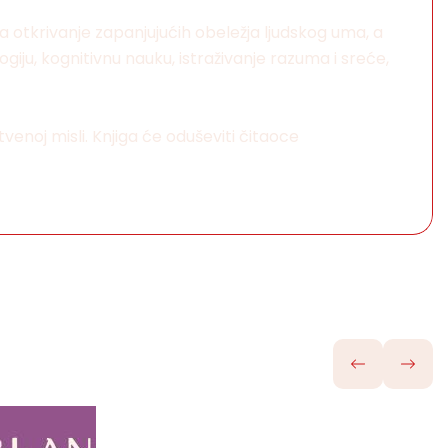
 za otkrivanje zapanjujućih obeležja ljudskog uma, a
iju, kognitivnu nauku, istraživanje razuma i sreće,
tvenoj misli. Knjiga će oduševiti čitaoce