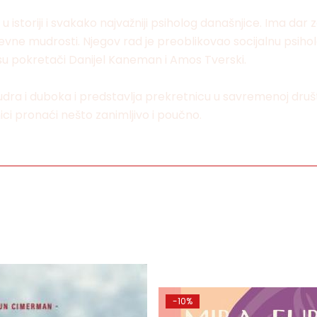
 istoriji i svakako najvažniji psiholog današnjice. Ima dar
ne mudrosti. Njegov rad je preoblikovao socijalnu psiholog
 su pokretači Danijel Kaneman i Amos Tverski.
, mudra i duboka i predstavlja prekretnicu u savremenoj druš
ici pronaći nešto zanimljivo i poučno.
-10%