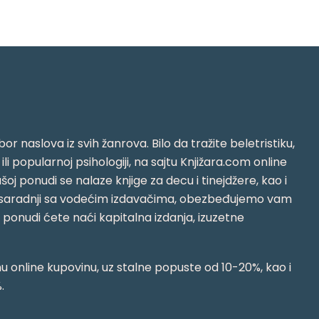
or naslova iz svih žanrova. Bilo da tražite beletristiku,
i ili popularnoj psihologiji, na sajtu Knjižara.com online
oj ponudi se nalaze knjige za decu i tinejdžere, kao i
jujući saradnji sa vodećim izdavačima, obezbeđujemo vam
j ponudi ćete naći kapitalna izdanja, izuzetne
 online kupovinu, uz stalne popuste od 10-20%, kao i
.