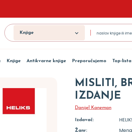
Knjige
a
Knjige
Antikvarne knjige
Preporučujemo
Top-lista
MISLITI, B
IZDANJE
Danijel Kaneman
HELIK
Izdavač:
Menad
Žanr: