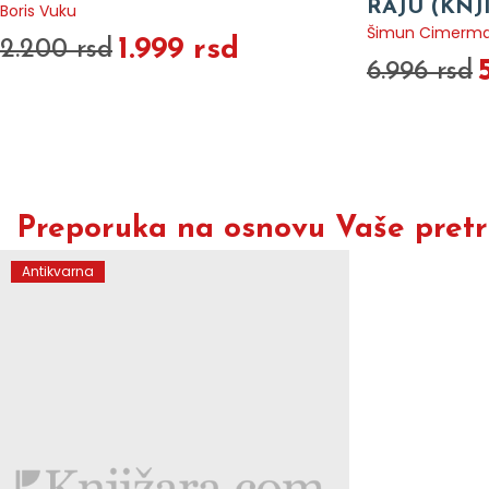
RAJU (KNJ
Boris Vuku
Šimun Cimerm
1.999 rsd
2.200 rsd
6.996 rsd
Preporuka na osnovu Vaše pretra
Antikvarna