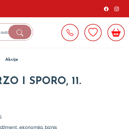
Akcije
RZO I SPORO, 11.
S
žment, ekonomija, biznis