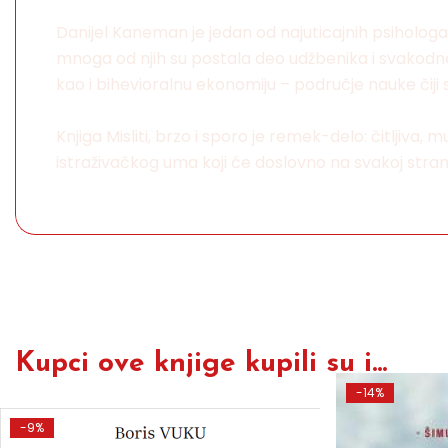
Danijel Kaneman je jedan od najuticajnih psihologa u
mnoga od njih su postala deo udžbenika i svakodnev
kao i bihevioralnu ekonomiju – područje nauke čiji
Knjiga Misliti, brzo i sporo je remek-delo: čitljiva
istraživačkog uma koji će doslovno na svakoj stran
Kupci ove knjige kupili su i...
-14%
-9%