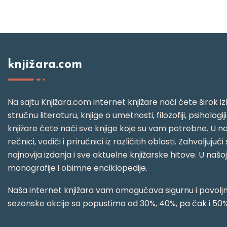
knjižara.com
Na sajtu Knjižara.com internet knjižare naći ćete širok izb
stručnu literaturu, knjige o umetnosti, filozofiji, psihologij
knjižare ćete naći sve knjige koje su vam potrebne. U naš
rečnici, vodiči i priručnici iz različitih oblasti. Zahval
najnovija izdanja i sve aktuelne knjižarske hitove. U našo
monografije i obimne enciklopedije.
Naša internet knjižara vam omogućava sigurnu i povoljnu
sezonske akcije sa popustima od 30%, 40%, pa čak i 50%