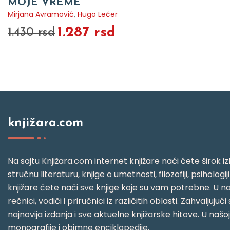
MOJE VREME
Mirjana Avramović
,
Hugo Lečer
1.287 rsd
1.430 rsd
knjižara.com
Na sajtu Knjižara.com internet knjižare naći ćete širok izb
stručnu literaturu, knjige o umetnosti, filozofiji, psihologij
knjižare ćete naći sve knjige koje su vam potrebne. U naš
rečnici, vodiči i priručnici iz različitih oblasti. Zahval
najnovija izdanja i sve aktuelne knjižarske hitove. U našo
monografije i obimne enciklopedije.