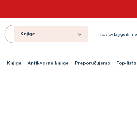
Knjige
a
Knjige
Antikvarne knjige
Preporučujemo
Top-lista