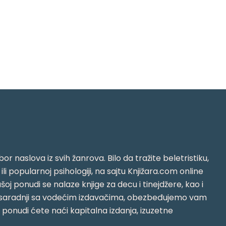
or naslova iz svih žanrova. Bilo da tražite beletristiku,
i ili popularnoj psihologiji, na sajtu Knjižara.com online
oj ponudi se nalaze knjige za decu i tinejdžere, kao i
jujući saradnji sa vodećim izdavačima, obezbeđujemo vam
j ponudi ćete naći kapitalna izdanja, izuzetne