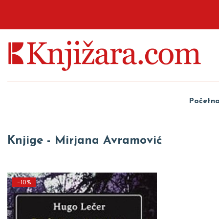
Početn
Knjige - Mirjana Avramović
-10%