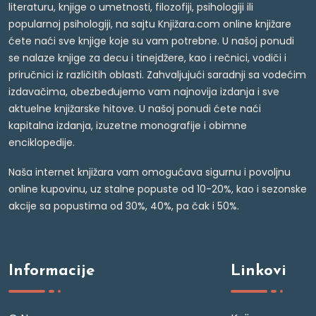
literaturu, knjige o umetnosti, filozofiji, psihologiji ili
popularnoj psihologiji, na sajtu Knjižara.com online knjižare
ćete naći sve knjige koje su vam potrebne. U našoj ponudi
se nalaze knjige za decu i tinejdžere, kao i rečnici, vodiči i
priručnici iz različitih oblasti. Zahvaljujući saradnji sa vodećim
izdavačima, obezbeđujemo vam najnovija izdanja i sve
aktuelne knjižarske hitove. U našoj ponudi ćete naći
kapitalna izdanja, izuzetne monografije i obimne
enciklopedije.
Naša internet knjižara vam omogućava sigurnu i povoljnu
online kupovinu, uz stalne popuste od 10-20%, kao i sezonske
akcije sa popustima od 30%, 40%, pa čak i 50%.
Informacije
Linkovi