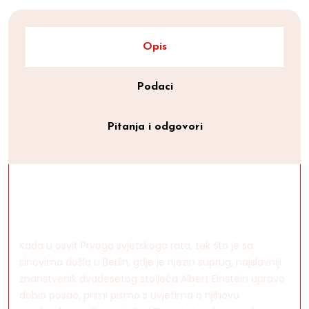
Opis
Podaci
Pitanja i odgovori
Kada u osvit Prvoga svjetskoga rata, tek što je sa
sinovima došla u Berlin, gdje je njezin suprug, najslavniji
znanstvenik dvadesetog stoljeća Albert Einstein upravo
dobio posao, primi pismo s Uvjetima o njihovu