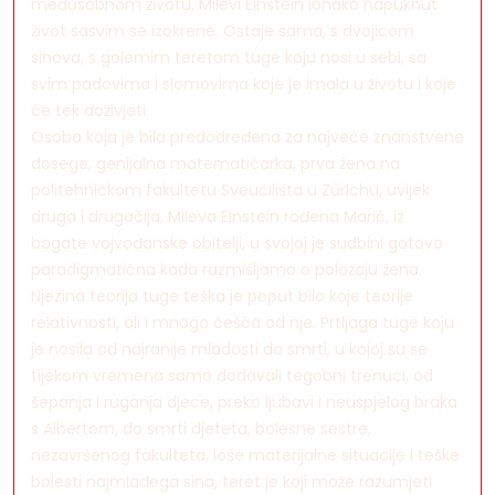
međusobnom životu, Milevi Einstein ionako napuknut
život sasvim se izokrene. Ostaje sama, s dvojicom
sinova, s golemim teretom tuge koju nosi u sebi, sa
svim padovima i slomovima koje je imala u životu i koje
će tek doživjeti.
Osoba koja je bila predodređena za najveće znanstvene
dosege, genijalna matematičarka, prva žena na
politehničkom fakultetu Sveučilišta u Zürichu, uvijek
druga i drugačija, Mileva Einstein rođena Marić, iz
bogate vojvođanske obitelji, u svojoj je sudbini gotovo
paradigmatična kada razmišljamo o položaju žena.
Njezina teorija tuge teška je poput bilo koje teorije
relativnosti, ali i mnogo češća od nje. Prtljaga tuge koju
je nosila od najranije mladosti do smrti, u kojoj su se
tijekom vremena samo dodavali tegobni trenuci, od
šepanja i ruganja djece, preko ljubavi i neuspjelog braka
s Albertom, do smrti djeteta, bolesne sestre,
nezavršenog fakulteta, loše materijalne situacije i teške
bolesti najmlađega sina, teret je koji može razumjeti