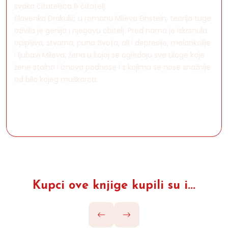
svaka čitateljica ili čitatelj.
Slavenka Drakulić u romanu Mileva Einstein, teorija tuge
oživila je genija i njegovu obitelj. Pred nama je iskrsnula
opipljiva, stvarna, puna života, ali i depresije, melankolije
i ljubavi Mileva, žena u kojoj se ogledaju sve uloge koje
žene stalno i iznova podnose i s kojima se nose snažnije
od bilo kojeg muškarca.
Kupci ove knjige kupili su i...