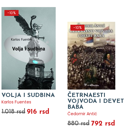
-10%
-10%
VOLJA I SUDBINA
ČETRNAESTI
VOJVODA I DEVET
Karlos Fuentes
BABA
916 rsd
1.018 rsd
Čedomir Antić
792 rsd
880 rsd