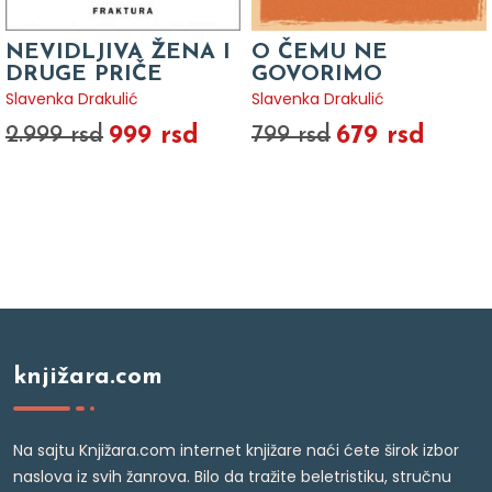
NEVIDLJIVA ŽENA I
O ČEMU NE
DRUGE PRIČE
GOVORIMO
Slavenka Drakulić
Slavenka Drakulić
999 rsd
679 rsd
2.999 rsd
799 rsd
knjižara.com
Na sajtu Knjižara.com internet knjižare naći ćete širok izbor
naslova iz svih žanrova. Bilo da tražite beletristiku, stručnu