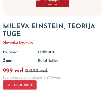
MILEVA EINSTEIN, TEORIJA
TUGE
Slavenka Drakulić
Fraktura
Izdavač:
Beletristika
Žanr:
999 rsd
2.999 rsd
Sve cene su sa uračunatim PDV-om.
rasprodato