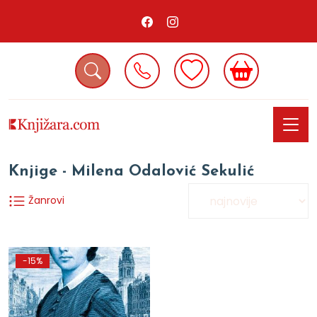
Knjige - Milena Odalović Sekulić
Žanrovi
-15%