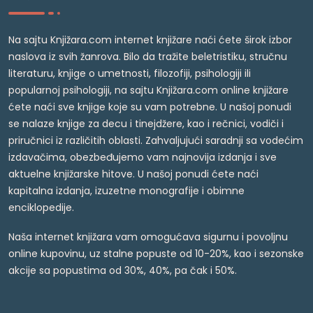
Na sajtu Knjižara.com internet knjižare naći ćete širok izbor
naslova iz svih žanrova. Bilo da tražite beletristiku, stručnu
literaturu, knjige o umetnosti, filozofiji, psihologiji ili
popularnoj psihologiji, na sajtu Knjižara.com online knjižare
ćete naći sve knjige koje su vam potrebne. U našoj ponudi
se nalaze knjige za decu i tinejdžere, kao i rečnici, vodiči i
priručnici iz različitih oblasti. Zahvaljujući saradnji sa vodećim
izdavačima, obezbeđujemo vam najnovija izdanja i sve
aktuelne knjižarske hitove. U našoj ponudi ćete naći
kapitalna izdanja, izuzetne monografije i obimne
enciklopedije.
Naša internet knjižara vam omogućava sigurnu i povoljnu
online kupovinu, uz stalne popuste od 10-20%, kao i sezonske
akcije sa popustima od 30%, 40%, pa čak i 50%.