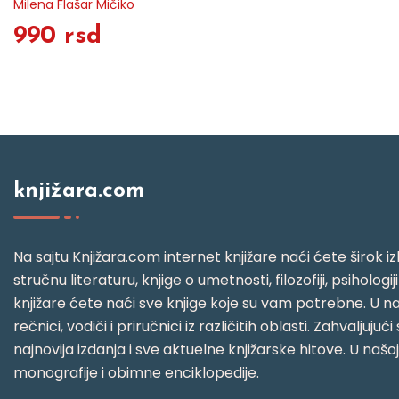
Milena Flašar Mičiko
990 rsd
knjižara.com
Na sajtu Knjižara.com internet knjižare naći ćete širok izb
stručnu literaturu, knjige o umetnosti, filozofiji, psihologij
knjižare ćete naći sve knjige koje su vam potrebne. U naš
rečnici, vodiči i priručnici iz različitih oblasti. Zahval
najnovija izdanja i sve aktuelne knjižarske hitove. U našo
monografije i obimne enciklopedije.