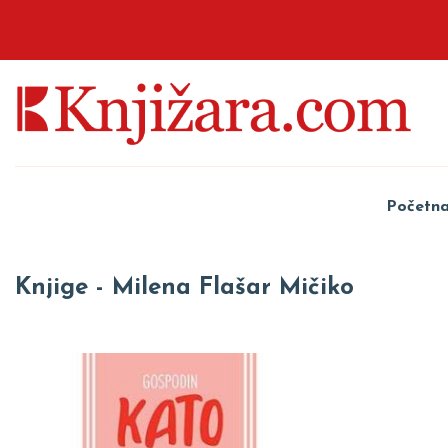
Početn
Knjige - Milena Flašar Mičiko