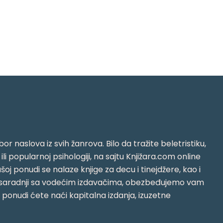
or naslova iz svih žanrova. Bilo da tražite beletristiku,
i ili popularnoj psihologiji, na sajtu Knjižara.com online
oj ponudi se nalaze knjige za decu i tinejdžere, kao i
jujući saradnji sa vodećim izdavačima, obezbeđujemo vam
j ponudi ćete naći kapitalna izdanja, izuzetne