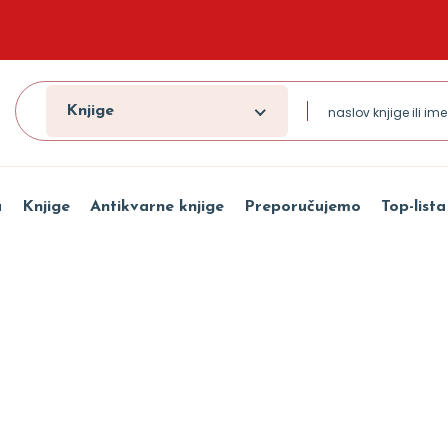
Knjige
a
Knjige
Antikvarne knjige
Preporučujemo
Top-lista