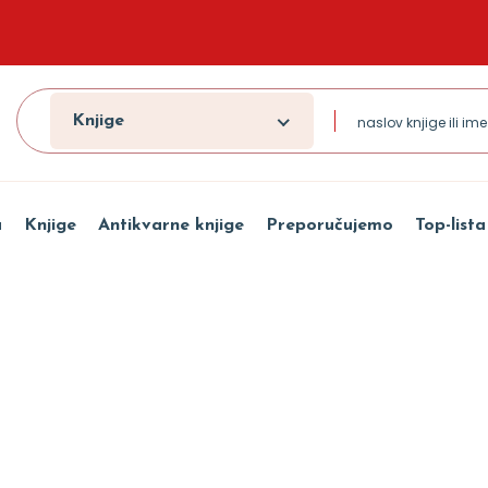
Knjige
a
Knjige
Antikvarne knjige
Preporučujemo
Top-lista