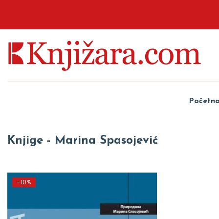
Početn
Knjige - Marina Spasojević
-10%