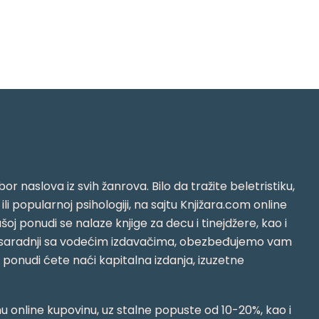
or naslova iz svih žanrova. Bilo da tražite beletristiku,
i ili popularnoj psihologiji, na sajtu Knjižara.com online
oj ponudi se nalaze knjige za decu i tinejdžere, kao i
jujući saradnji sa vodećim izdavačima, obezbeđujemo vam
j ponudi ćete naći kapitalna izdanja, izuzetne
 online kupovinu, uz stalne popuste od 10-20%, kao i