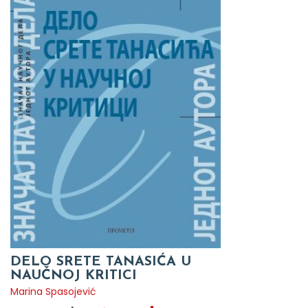
DELO SRETE TANASIĆA U
NAUČNOJ KRITICI
Marina Spasojević