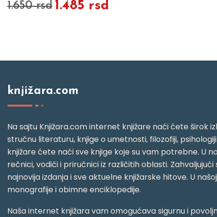
1.485 rsd
1.650 rsd
knjižara.com
Na sajtu Knjižara.com internet knjižare naći ćete širok izb
stručnu literaturu, knjige o umetnosti, filozofiji, psihologij
knjižare ćete naći sve knjige koje su vam potrebne. U naš
rečnici, vodiči i priručnici iz različitih oblasti. Zahval
najnovija izdanja i sve aktuelne knjižarske hitove. U našo
monografije i obimne enciklopedije.
Naša internet knjižara vam omogućava sigurnu i povoljnu