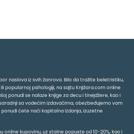
or naslova iz svih žanrova. Bilo da tražite beletristiku,
i ili popularnoj psihologiji, na sajtu Knjižara.com online
oj ponudi se nalaze knjige za decu i tinejdžere, kao i
jujući saradnji sa vodećim izdavačima, obezbeđujemo vam
j ponudi ćete naći kapitalna izdanja, izuzetne
 online kupovinu, uz stalne popuste od 10-20%, kao i