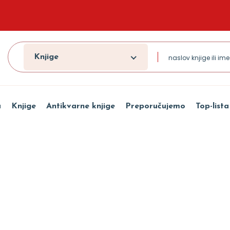
Knjige
a
Knjige
Antikvarne knjige
Preporučujemo
Top-lista