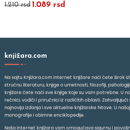
1.089 rsd
1.210 rsd
knjižara.com
Na sajtu Knjižara.com internet knjižare naći ćete širok izb
stručnu literaturu, knjige o umetnosti, filozofiji, psihologij
knjižare ćete naći sve knjige koje su vam potrebne. U naš
rečnici, vodiči i priručnici iz različitih oblasti. Zahval
najnovija izdanja i sve aktuelne knjižarske hitove. U našo
monografije i obimne enciklopedije.
Naša internet knjižara vam omogućava sigurnu i povoljnu