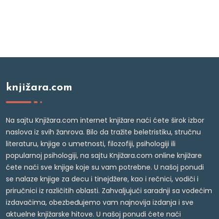
knjižara.com
Na sajtu Knjižara.com internet knjižare naći ćete širok izbor
naslova iz svih žanrova. Bilo da tražite beletristiku, stručnu
literaturu, knjige o umetnosti, filozofiji, psihologiji ili
popularnoj psihologiji, na sajtu Knjižara.com online knjižare
ćete naći sve knjige koje su vam potrebne. U našoj ponudi
se nalaze knjige za decu i tinejdžere, kao i rečnici, vodiči i
priručnici iz različitih oblasti. Zahvaljujući saradnji sa vodećim
izdavačima, obezbeđujemo vam najnovija izdanja i sve
aktuelne knjižarske hitove. U našoj ponudi ćete naći