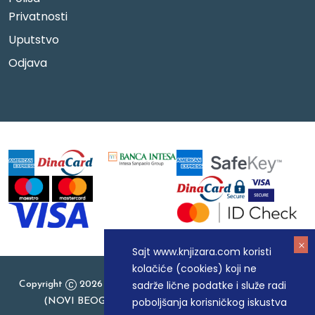
Privatnosti
Uputstvo
Odjava
Sajt www.knjizara.com koristi
kolačiće (cookies) koji ne
sadrže lične podatke i služe radi
Copyright
2026 Knjizara.com - MAKART DOO BEOGRAD
poboljšanja korisničkog iskustva
(NOVI BEOGRAD), PIB: 105184104, MB: 20337524