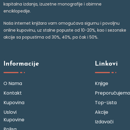
kapitalna izdanja, izuzetne monografije i obimne
enciklopedije.
Naša internet knjižara vam omogućava sigurnu i povoljnu
online kupovinu, uz stalne popuste od 10-20%, kao i sezonske
akcije sa popustima od 30%, 40%, pa čak i 50%.
Informacije
Linkovi
O Nama
Knjige
Kontakt
Preporučujem
Kupovina
Top-Lista
Uslovi
Akcije
Kupovine
Izdavači
Polisa