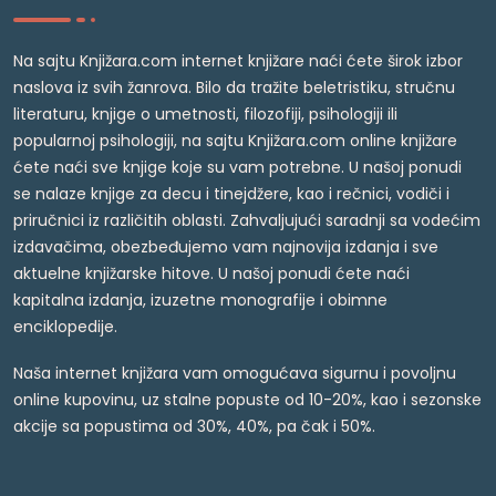
Na sajtu Knjižara.com internet knjižare naći ćete širok izbor
naslova iz svih žanrova. Bilo da tražite beletristiku, stručnu
literaturu, knjige o umetnosti, filozofiji, psihologiji ili
popularnoj psihologiji, na sajtu Knjižara.com online knjižare
ćete naći sve knjige koje su vam potrebne. U našoj ponudi
se nalaze knjige za decu i tinejdžere, kao i rečnici, vodiči i
priručnici iz različitih oblasti. Zahvaljujući saradnji sa vodećim
izdavačima, obezbeđujemo vam najnovija izdanja i sve
aktuelne knjižarske hitove. U našoj ponudi ćete naći
kapitalna izdanja, izuzetne monografije i obimne
enciklopedije.
Naša internet knjižara vam omogućava sigurnu i povoljnu
online kupovinu, uz stalne popuste od 10-20%, kao i sezonske
akcije sa popustima od 30%, 40%, pa čak i 50%.