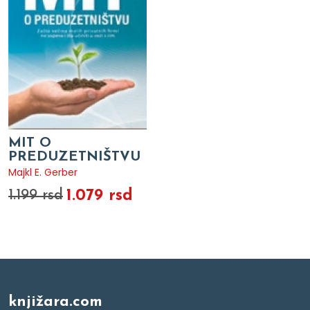
MIT O
PREDUZETNIŠTVU
Majkl E. Gerber
1.079 rsd
1.199 rsd
knjižara.com