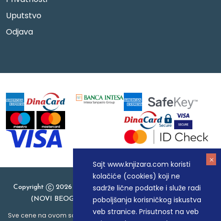
Uputstvo
Odjava
Sajt www.knjizara.com koristi
kolačiće (cookies) koji ne
sadrže lične podatke i služe radi
Copyright
2026 Knjizara.com - MAKART DOO BEOGRAD
poboljšanja korisničkog iskustva
(NOVI BEOGRAD), PIB: 105184104, MB: 20337524
veb stranice. Prisutnost na veb
Sve cene na ovom sajtu iskazane su u dinarima. PDV je uračunat u