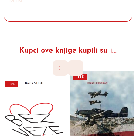
formu.
Kupci ove knjige kupili su i...
-14%
-9%