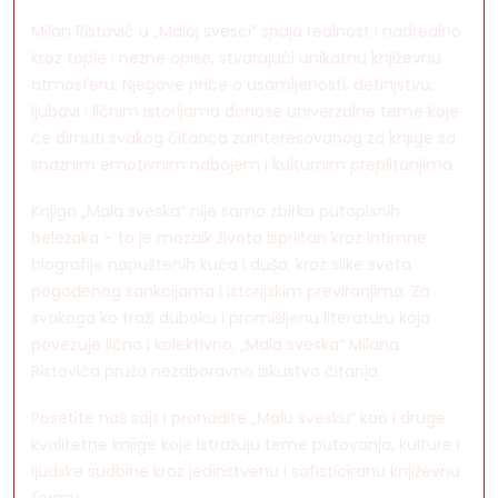
Milan Ristović u „Maloj svesci“ spaja realnost i nadrealno
kroz tople i nežne opise, stvarajući unikatnu književnu
atmosferu. Njegove priče o usamljenosti, detinjstvu,
ljubavi i ličnim istorijama donose univerzalne teme koje
će dirnuti svakog čitaoca zainteresovanog za knjige sa
snažnim emotivnim nabojem i kulturnim preplitanjima.
Knjiga „Mala sveska“ nije samo zbirka putopisnih
beležaka – to je mozaik života ispričan kroz intimne
biografije napuštenih kuća i duša, kroz slike sveta
pogođenog sankcijama i istorijskim previranjima. Za
svakoga ko traži duboku i promišljenu literaturu koja
povezuje lično i kolektivno, „Mala sveska“ Milana
Ristovića pruža nezaboravno iskustvo čitanja.
Posetite naš sajt i pronađite „Malu svesku“ kao i druge
kvalitetne knjige koje istražuju teme putovanja, kulture i
ljudske sudbine kroz jedinstvenu i sofisticiranu književnu