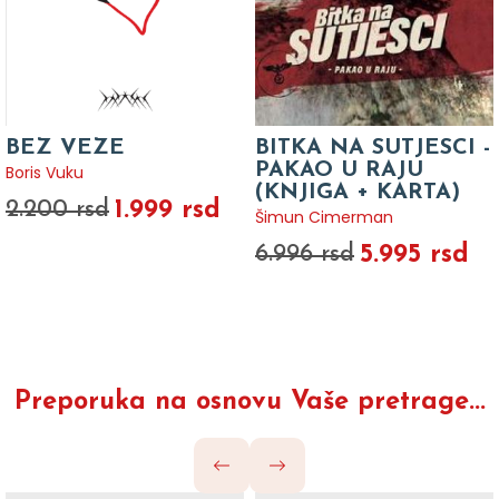
BEZ VEZE
BITKA NA SUTJESCI -
PAKAO U RAJU
Boris Vuku
(KNJIGA + KARTA)
1.999 rsd
2.200 rsd
Šimun Cimerman
5.995 rsd
6.996 rsd
Preporuka na osnovu Vaše pretrage...