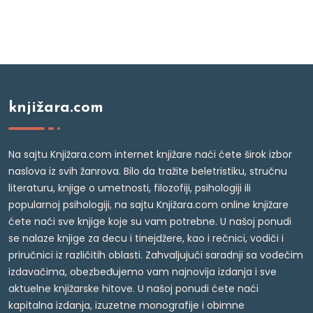
knjižara.com
Na sajtu Knjižara.com internet knjižare naći ćete širok izbor
naslova iz svih žanrova. Bilo da tražite beletristiku, stručnu
literaturu, knjige o umetnosti, filozofiji, psihologiji ili
popularnoj psihologiji, na sajtu Knjižara.com online knjižare
ćete naći sve knjige koje su vam potrebne. U našoj ponudi
se nalaze knjige za decu i tinejdžere, kao i rečnici, vodiči i
priručnici iz različitih oblasti. Zahvaljujući saradnji sa vodećim
izdavačima, obezbeđujemo vam najnovija izdanja i sve
aktuelne knjižarske hitove. U našoj ponudi ćete naći
kapitalna izdanja, izuzetne monografije i obimne