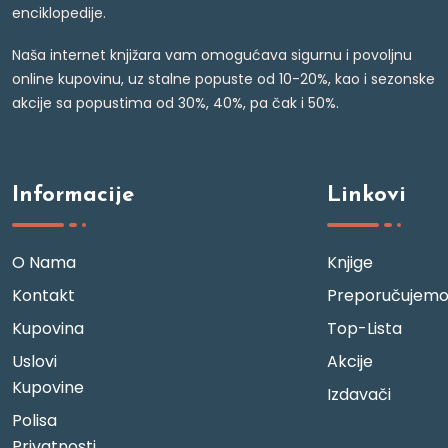
enciklopedije.
Naša internet knjižara vam omogućava sigurnu i povoljnu
online kupovinu, uz stalne popuste od 10-20%, kao i sezonske
akcije sa popustima od 30%, 40%, pa čak i 50%.
Informacije
Linkovi
O Nama
Knjige
Kontakt
Preporučujem
Kupovina
Top-Lista
Uslovi
Akcije
Kupovine
Izdavači
Polisa
Privatnosti