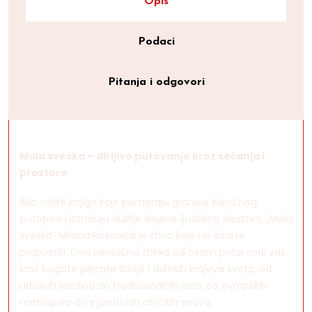
Opis
Podaci
Pitanja i odgovori
Mala sveska – dirljivo putovanje kroz sećanja i
prostore
Ako volite knjige koje pomeraju granice klasičnog
putopisa i istražuju dublje slojeve ljudskog iskustva, „Mala
sveska“ Milana Ristovića je štivo koje ne smete
propustiti. Ova neobična zbirka od osam priča vodi vas
kroz bogate pejzaže Srbije i dalekih krajeva sveta, od
urbanih sredina do tradicionalnih sela, od evropskih
metropola do egzotičnih afričkih snova.