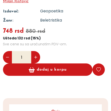
Milan Ristović
Geopoetika
Izdavač:
Beletristika
Žanr:
748 rsd
880 rsd
Ušteda 132 rsd (15%)
Sve cene su sa uračunatim PDV-om.
dodaj u korpu