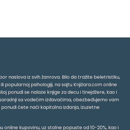
or naslova iz svih žanrova. Bilo da tražite beletristiku,
i ili popularnoj psihologiji, na sajtu Knjižara.com online
oj ponudi se nalaze knjige za decu i tinejdžere, kao i
jujući saradnji sa vodećim izdavačima, obezbeđujemo vam
j ponudi ćete naći kapitalna izdanja, izuzetne
 online kupovinu, uz stalne popuste od 10-20%, kao i