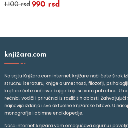
990 rsd
1.100 rsd
knjižara.com
Na sajtu Knjižara.com internet knjižare naći ćete širok izb
stručnu literaturu, knjige o umetnosti, filozofiji, psihologij
knjižare ćete naći sve knjige koje su vam potrebne. U naš
rečnici, vodiči i priručnici iz različitih oblasti. Zahval
najnovija izdanja i sve aktuelne knjižarske hitove. U našo
monografije i obimne enciklopedije.
Naša internet knjižara vam omogućava sigurnu i povoljnu