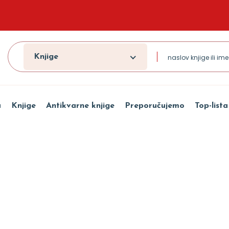
Knjige
a
Knjige
Antikvarne knjige
Preporučujemo
Top-lista