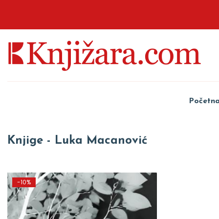
Početn
Knjige - Luka Macanović
-10%