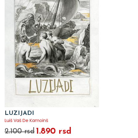
LUZIJADI
Luiš Vaš De Kamoinš
1.890 rsd
2.100 rsd