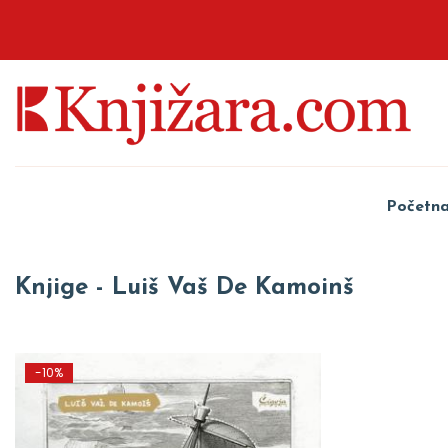
Početn
Knjige - Luiš Vaš De Kamoinš
-10%