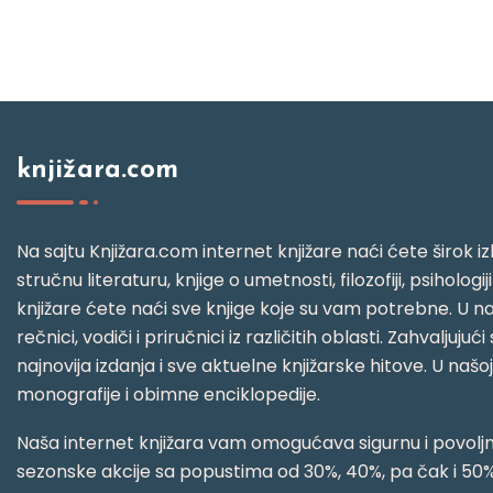
knjižara.com
Na sajtu Knjižara.com internet knjižare naći ćete širok izb
stručnu literaturu, knjige o umetnosti, filozofiji, psihologij
knjižare ćete naći sve knjige koje su vam potrebne. U naš
rečnici, vodiči i priručnici iz različitih oblasti. Zahval
najnovija izdanja i sve aktuelne knjižarske hitove. U našo
monografije i obimne enciklopedije.
Naša internet knjižara vam omogućava sigurnu i povoljnu
sezonske akcije sa popustima od 30%, 40%, pa čak i 50%