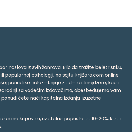
or naslova iz svih žanrova. Bilo da tražite beletristiku,
i ili popularnoj psihologiji, na sajtu Knjižara.com online
oj ponudi se nalaze knjige za decu i tinejdžere, kao i
jujući saradnji sa vodećim izdavačima, obezbeđujemo vam
j ponudi ćete naći kapitalna izdanja, izuzetne
 online kupovinu, uz stalne popuste od 10-20%, kao i
.