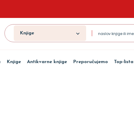
Knjige
a
Knjige
Antikvarne knjige
Preporučujemo
Top-lista