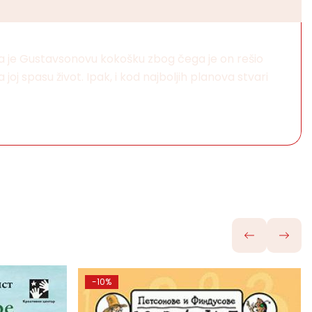
ala je Gustavsonovu kokošku zbog čega je on rešio
a joj spasu život. Ipak, i kod najboljih planova stvari
-10%