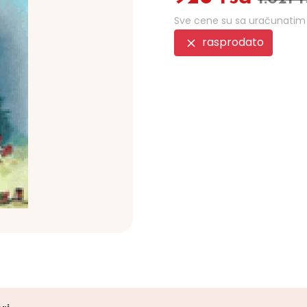
Sve cene su sa uračunati
rasprodato