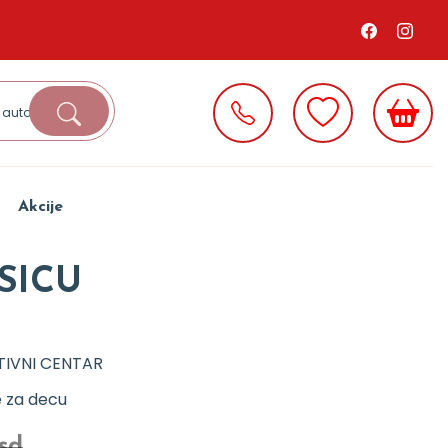
Akcije
SICU
TIVNI CENTAR
e za decu
rsd