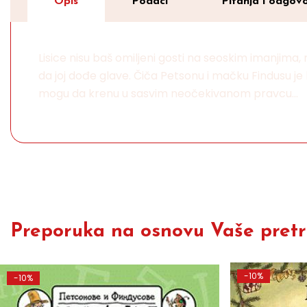
Opis
Podaci
Pitanja i odgovo
Lisice nisu baš omiljeni gosti na seoskim imanjim
da joj dođe glave. Čiča Petsonu i mačku Findusu je bilo
mogu da krenu u sasvim neočekivanom pravcu...
Preporuka na osnovu Vaše pretra
-10%
-10%