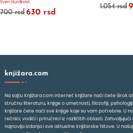
Sven Nurdkvist
9
1.054 rsd
630 rsd
700 rsd
knjižara.com
Na sajtu Knjižara.com internet knjižare naći ćete širok izb
stručnu literaturu, knjige o umetnosti, filozofiji, psihologij
knjižare ćete naći sve knjige koje su vam potrebne. U naš
rečnici, vodiči i priručnici iz različitih oblasti. Zahval
najnovija izdanja i sve aktuelne knjižarske hitove. U našo