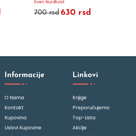
Sven Nurdkvist
d
630 rsd
700 rsd
Informacije
Linkovi
O Nama
Knjige
Kontakt
Preporučujemo
Kupovina
Top-Lista
Uslovi Kupovine
Akcije