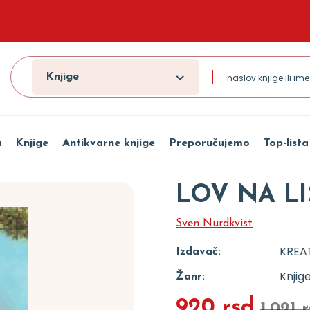
Knjige
a
Knjige
Antikvarne knjige
Preporučujemo
Top-lista
LOV NA LI
Sven Nurdkvist
KREA
Izdavač:
Knjig
Žanr:
920 rsd
1.021 