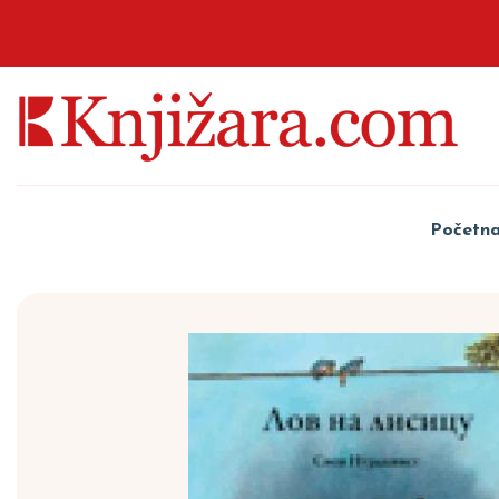
Početn