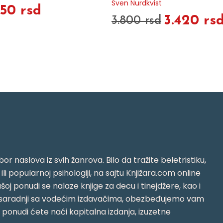
Sven Nurdkvist
50 rsd
3.420 rs
3.800 rsd
or naslova iz svih žanrova. Bilo da tražite beletristiku,
i ili popularnoj psihologiji, na sajtu Knjižara.com online
oj ponudi se nalaze knjige za decu i tinejdžere, kao i
jujući saradnji sa vodećim izdavačima, obezbeđujemo vam
j ponudi ćete naći kapitalna izdanja, izuzetne