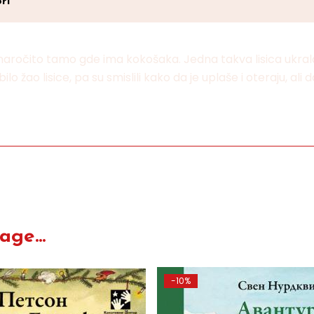
ri
a, naročito tamo gde ima kokošaka. Jedna takva lisica ukr
 žao lisice, pa su smislili kako da je uplaše i oteraju, ali d
ge...
-10%