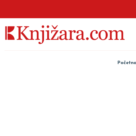
Početn