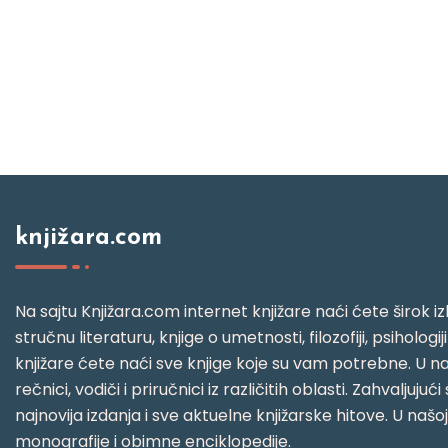
knjižara.com
Na sajtu Knjižara.com internet knjižare naći ćete širok izb
stručnu literaturu, knjige o umetnosti, filozofiji, psihologij
knjižare ćete naći sve knjige koje su vam potrebne. U naš
rečnici, vodiči i priručnici iz različitih oblasti. Zahval
najnovija izdanja i sve aktuelne knjižarske hitove. U našo
monografije i obimne enciklopedije.