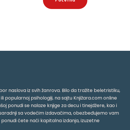
Početna
or naslova iz svih žanrova. Bilo da tražite beletristiku,
i ili popularnoj psihologiji, na sajtu Knjižara.com online
oj ponudi se nalaze knjige za decu i tinejdžere, kao i
jujući saradnji sa vodećim izdavačima, obezbeđujemo vam
j ponudi ćete naći kapitalna izdanja, izuzetne