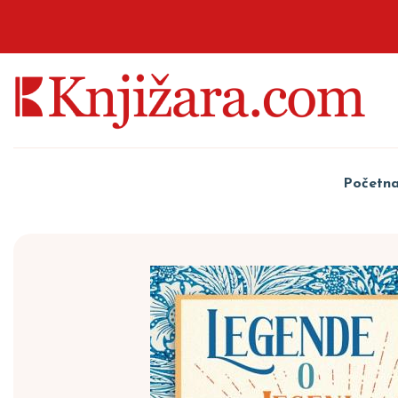
Početn