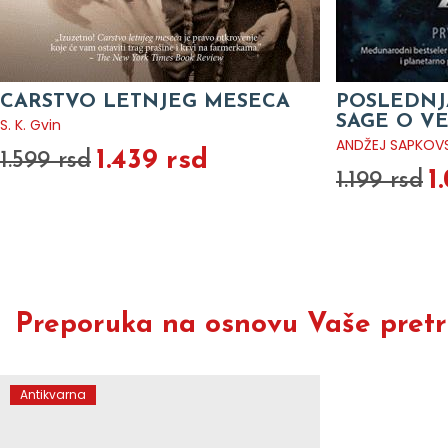
CARSTVO LETNJEG MESECA
POSLEDNJA
SAGE O V
S. K. Gvin
ANDŽEJ SAPKOVS
1.439 rsd
1.599 rsd
1
1.199 rsd
Preporuka na osnovu Vaše pretra
Antikvarna