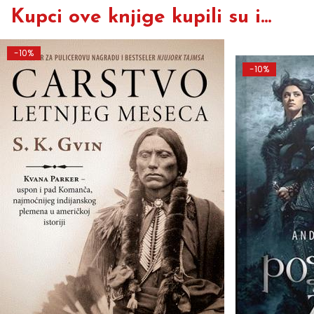
Kupci ove knjige kupili su i...
-10%
-10%