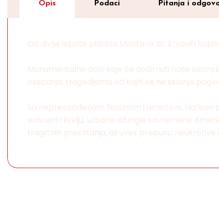
Opis
Podaci
Pitanja i odgovo
Od divlje lepote planina Montane do krvavih boji
Monumentalno delo koje će dodirnuti naše iskonske
osećanja, tragedijama od kojih se ne sklanja pogl
Sa neprevaziđenom žestinom i umećem, Harison pri
suncem i krvlju, urbane džungle savremene Amerike
tragičnih preplitanja, ali uvek prepuno neukrotive 