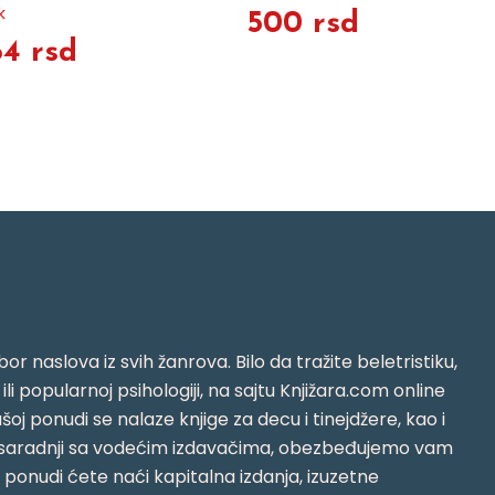
k
500 rsd
64 rsd
or naslova iz svih žanrova. Bilo da tražite beletristiku,
i ili popularnoj psihologiji, na sajtu Knjižara.com online
oj ponudi se nalaze knjige za decu i tinejdžere, kao i
jujući saradnji sa vodećim izdavačima, obezbeđujemo vam
j ponudi ćete naći kapitalna izdanja, izuzetne