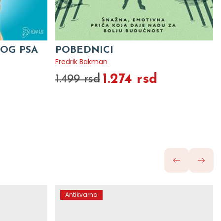
NOG PSA
POBEDNICI
Fredrik Bakman
1.274 rsd
1.499 rsd
Antikvarna