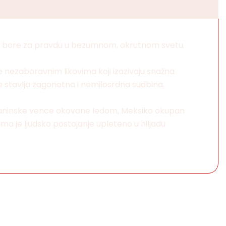
 se bore za pravdu u bezumnom, okrutnom svetu.
e nezaboravnim likovima koji izazivaju snažna
e stavlja zagonetna i nemilosrdna sudbina.
planinske vence okovane ledom, Meksiko okupan
a je ljudsko postojanje upleteno u hiljadu