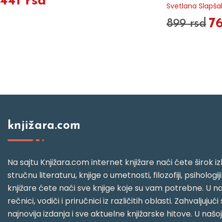
441 rsd
Svetlana Slapša
7
899 rsd
knjižara.com
Na sajtu Knjižara.com internet knjižare naći ćete širok izb
stručnu literaturu, knjige o umetnosti, filozofiji, psihologij
knjižare ćete naći sve knjige koje su vam potrebne. U naš
rečnici, vodiči i priručnici iz različitih oblasti. Zahval
najnovija izdanja i sve aktuelne knjižarske hitove. U našo