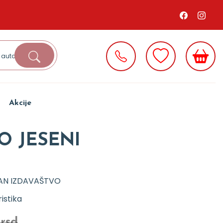
Akcije
O JESENI
AN IZDAVAŠTVO
istika
 rsd