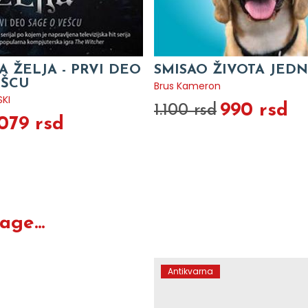
 ŽELJA - PRVI DEO
SMISAO ŽIVOTA JED
EŠCU
Brus Kameron
KI
990 rsd
1.100 rsd
.079 rsd
ge...
Antikvarna