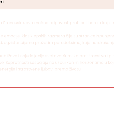
ri
šta Francuske, ova moćna pripovest prati put heroja koji
 emocije, klasik epskih razmera čije su stranice ispunjen
ed, egzistencijama prožetim paradoksima, koje na iskušenj
bližava i najudaljenije svetove: šumska prostranstva i 
. Suprotnosti sespajaju na uzburkanim horizontima u kojim
energije i strastvene ljubavi prema životu.