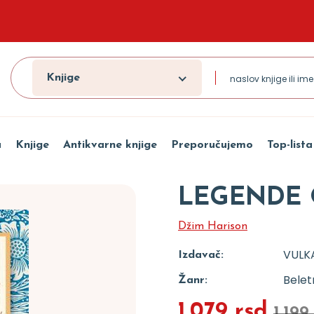
Knjige
a
Knjige
Antikvarne knjige
Preporučujemo
Top-lista
LEGENDE 
Džim Harison
VULK
Izdavač:
Beletr
Žanr:
1.079 rsd
1.199