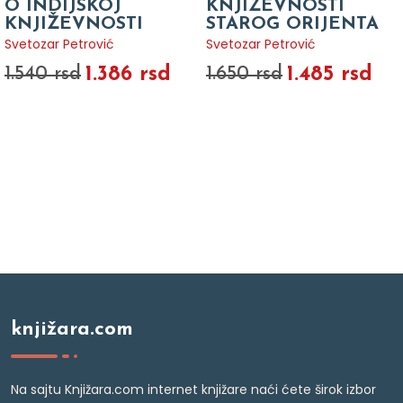
O INDIJSKOJ
KNJIŽEVNOSTI
KNJIŽEVNOSTI
STAROG ORIJENTA
Svetozar Petrović
Svetozar Petrović
1.386 rsd
1.485 rsd
1.540 rsd
1.650 rsd
knjižara.com
Na sajtu Knjižara.com internet knjižare naći ćete širok izbor