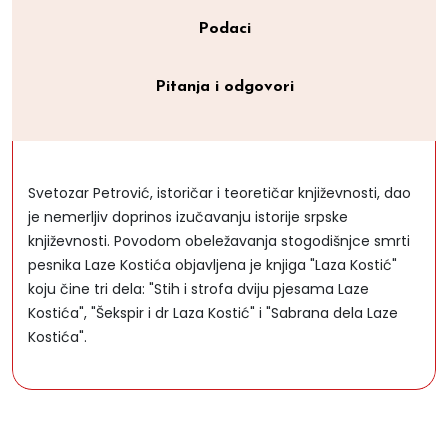
Podaci
Pitanja i odgovori
Svetozar Petrović, istoričar i teoretičar književnosti, dao
je nemerljiv doprinos izučavanju istorije srpske
književnosti. Povodom obeležavanja stogodišnjce smrti
pesnika Laze Kostića objavljena je knjiga "Laza Kostić"
koju čine tri dela: "Stih i strofa dviju pjesama Laze
Kostića", "Šekspir i dr Laza Kostić" i "Sabrana dela Laze
Kostića".