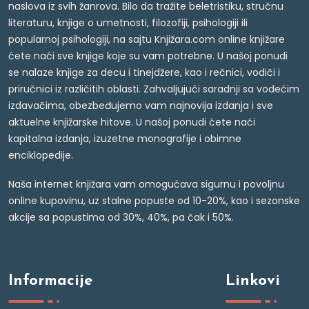
naslova iz svih žanrova. Bilo da tražite beletristiku, stručnu
literaturu, knjige o umetnosti, filozofiji, psihologiji ili
popularnoj psihologiji, na sajtu Knjižara.com online knjižare
ćete naći sve knjige koje su vam potrebne. U našoj ponudi
se nalaze knjige za decu i tinejdžere, kao i rečnici, vodiči i
priručnici iz različitih oblasti. Zahvaljujući saradnji sa vodećim
izdavačima, obezbeđujemo vam najnovija izdanja i sve
aktuelne knjižarske hitove. U našoj ponudi ćete naći
kapitalna izdanja, izuzetne monografije i obimne
enciklopedije.
Naša internet knjižara vam omogućava sigurnu i povoljnu
online kupovinu, uz stalne popuste od 10-20%, kao i sezonske
akcije sa popustima od 30%, 40%, pa čak i 50%.
Informacije
Linkovi