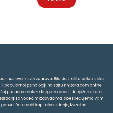
Početna
or naslova iz svih žanrova. Bilo da tražite beletristiku,
i ili popularnoj psihologiji, na sajtu Knjižara.com online
oj ponudi se nalaze knjige za decu i tinejdžere, kao i
jujući saradnji sa vodećim izdavačima, obezbeđujemo vam
j ponudi ćete naći kapitalna izdanja, izuzetne