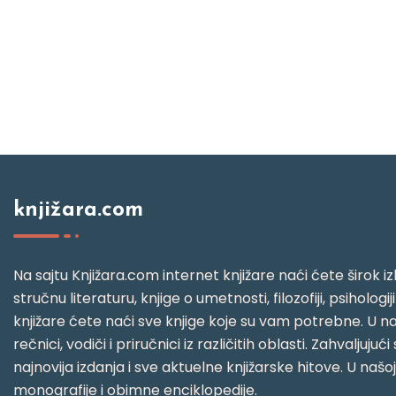
knjižara.com
Na sajtu Knjižara.com internet knjižare naći ćete širok izb
stručnu literaturu, knjige o umetnosti, filozofiji, psihologij
knjižare ćete naći sve knjige koje su vam potrebne. U naš
rečnici, vodiči i priručnici iz različitih oblasti. Zahval
najnovija izdanja i sve aktuelne knjižarske hitove. U našo
monografije i obimne enciklopedije.