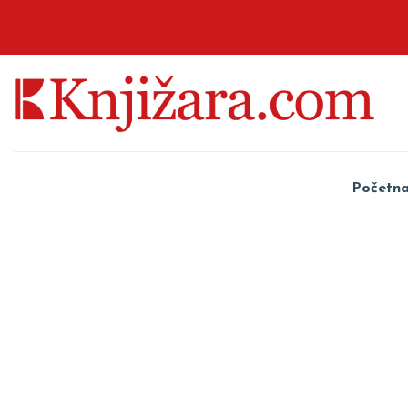
Početn