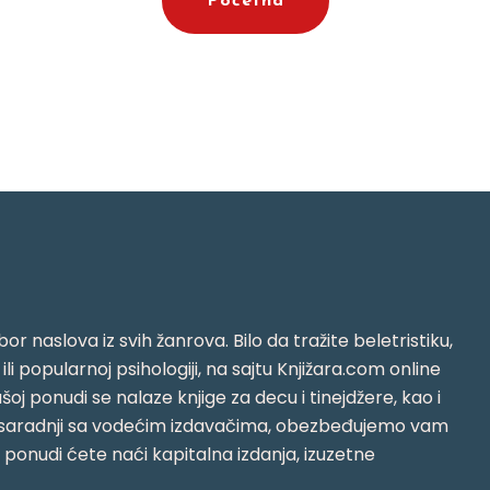
Početna
or naslova iz svih žanrova. Bilo da tražite beletristiku,
i ili popularnoj psihologiji, na sajtu Knjižara.com online
oj ponudi se nalaze knjige za decu i tinejdžere, kao i
jujući saradnji sa vodećim izdavačima, obezbeđujemo vam
j ponudi ćete naći kapitalna izdanja, izuzetne