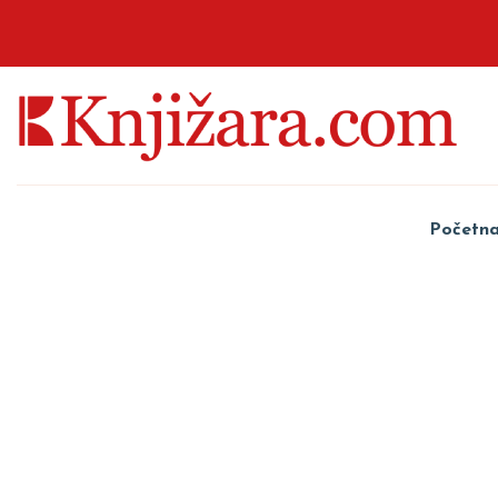
Početn