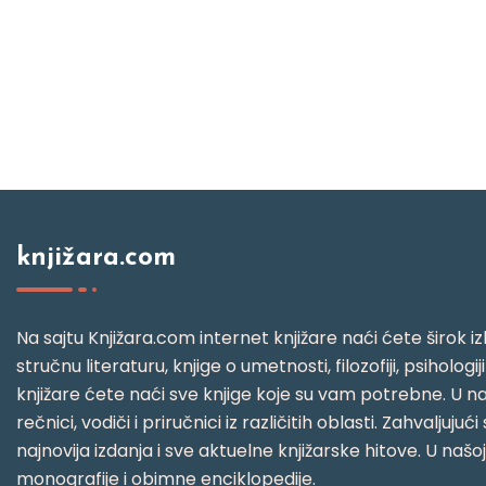
knjižara.com
Na sajtu Knjižara.com internet knjižare naći ćete širok izb
stručnu literaturu, knjige o umetnosti, filozofiji, psihologij
knjižare ćete naći sve knjige koje su vam potrebne. U naš
rečnici, vodiči i priručnici iz različitih oblasti. Zahval
najnovija izdanja i sve aktuelne knjižarske hitove. U našo
monografije i obimne enciklopedije.