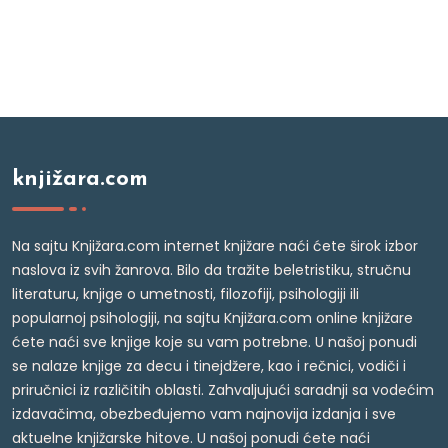
knjižara.com
Na sajtu Knjižara.com internet knjižare naći ćete širok izbor
naslova iz svih žanrova. Bilo da tražite beletristiku, stručnu
literaturu, knjige o umetnosti, filozofiji, psihologiji ili
popularnoj psihologiji, na sajtu Knjižara.com online knjižare
ćete naći sve knjige koje su vam potrebne. U našoj ponudi
se nalaze knjige za decu i tinejdžere, kao i rečnici, vodiči i
priručnici iz različitih oblasti. Zahvaljujući saradnji sa vodećim
izdavačima, obezbeđujemo vam najnovija izdanja i sve
aktuelne knjižarske hitove. U našoj ponudi ćete naći