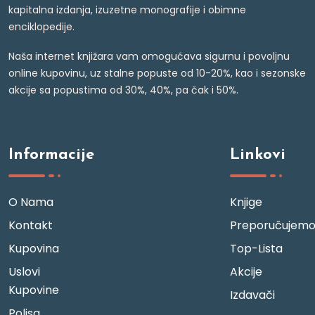
kapitalna izdanja, izuzetne monografije i obimne
enciklopedije.
Naša internet knjižara vam omogućava sigurnu i povoljnu
online kupovinu, uz stalne popuste od 10-20%, kao i sezonske
akcije sa popustima od 30%, 40%, pa čak i 50%.
Informacije
Linkovi
O Nama
Knjige
Kontakt
Preporučujem
Kupovina
Top-Lista
Uslovi
Akcije
Kupovine
Izdavači
Polisa