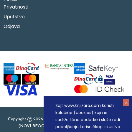
Privatnosti
Uputstvo
Odjava
Sajt www.knjizara.com koristi
kolačiće (cookies) koji ne
sadrže lične podatke i služe radi
Copyright
2026 Knjizara.com - MAKART DOO BEOGRAD
poboljšanja korisničkog iskustva
(NOVI BEOGRAD), PIB: 105184104, MB: 20337524