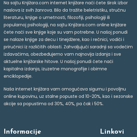
Na sajtu Knjižara.com internet knjižare naći ćete širok izbor
naslova iz svih žanrova. Bilo da tražite beletristiku, stručnu
literaturu, knjige o umetnosti, filozofiji, psihologiji ili
popularnoj psihologiji, na sajtu Knjižara.com online knjižare
ćete naći sve knjige koje su vam potrebne. U našoj ponudi
se nalaze knjige za decu i tinejdžere, kao i rečnici, vodiči i
priručnici iz različitih oblasti. Zahvaljujući saradnji sa vodećim
izdavačima, obezbeđujemo vam najnovija izdanja i sve
aktuelne knjižarske hitove. U našoj ponudi ćete naći
kapitalna izdanja, izuzetne monografije i obimne
enciklopedije.
Naša internet knjižara vam omogućava sigurnu i povoljnu
online kupovinu, uz stalne popuste od 10-20%, kao i sezonske
akcije sa popustima od 30%, 40%, pa čak i 50%.
Informacije
Linkovi