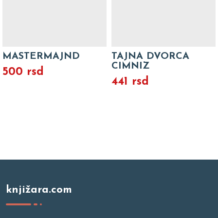
MASTERMAJND
TAJNA DVORCA
CIMNIZ
500 rsd
441 rsd
knjižara.com