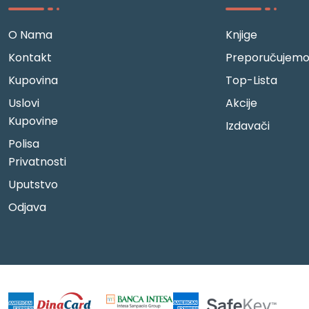
O Nama
Knjige
Kontakt
Preporučujem
Kupovina
Top-Lista
Uslovi
Akcije
Kupovine
Izdavači
Polisa
Privatnosti
Uputstvo
Odjava