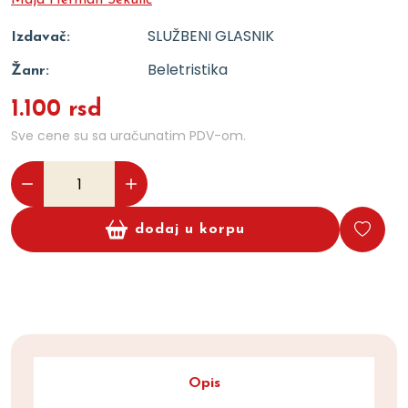
Maja Herman Sekulić
SLUŽBENI GLASNIK
Izdavač:
Beletristika
Žanr:
1.100 rsd
Sve cene su sa uračunatim PDV-om.
dodaj u korpu
Opis