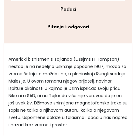
Podaci
Pitanja i odgovori
Američki biznismen s Tajlanda (Džejms H. Tompson)
nestao je na nedeljno uskršnje popodne 1967, možda za
vreme šetnje, a možda i ne, u planinskoj džungli srednje
Malezije. U ovom romanu njegov prijatelj, novinar,
ispituje okolnosti u kojima je Džim ispričao svoju priču.
Niko ni u SAD, ni na Tajlandu više nije verovao da je on
još uvek živ. Džimove snimljene magnetofonske trake su
zapis ne toliko o njihovom autoru, koliko o njegovom
svetu. Uspomene dolaze u talasima i bacaju nas napred
i nazad kroz vreme i prostor.