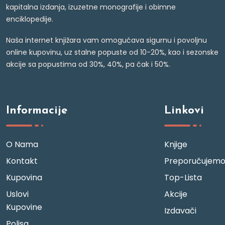
kapitalna izdanja, izuzetne monografije i obimne
enciklopedije.
Naša internet knjižara vam omogućava sigurnu i povoljnu
online kupovinu, uz stalne popuste od 10-20%, kao i sezonske
akcije sa popustima od 30%, 40%, pa čak i 50%.
Informacije
Linkovi
O Nama
Knjige
Kontakt
Preporučujem
Kupovina
Top-Lista
Uslovi
Akcije
Kupovine
Izdavači
Polisa