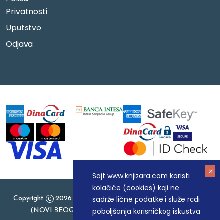
Privatnosti
Uputstvo
Odjava
Sajt www.knjizara.com koristi
kolačiće (cookies) koji ne
sadrže lične podatke i služe radi
Copyright
2026 Knjizara.com - MAKART DOO BEOGRAD
poboljšanja korisničkog iskustva
(NOVI BEOGRAD), PIB: 105184104, MB: 20337524