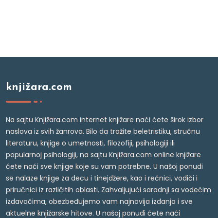
knjižara.com
Na sajtu Knjižara.com internet knjižare naći ćete širok izbor
naslova iz svih žanrova. Bilo da tražite beletristiku, stručnu
literaturu, knjige o umetnosti, filozofiji, psihologiji ili
popularnoj psihologiji, na sajtu Knjižara.com online knjižare
ćete naći sve knjige koje su vam potrebne. U našoj ponudi
se nalaze knjige za decu i tinejdžere, kao i rečnici, vodiči i
priručnici iz različitih oblasti. Zahvaljujući saradnji sa vodećim
izdavačima, obezbeđujemo vam najnovija izdanja i sve
aktuelne knjižarske hitove. U našoj ponudi ćete naći