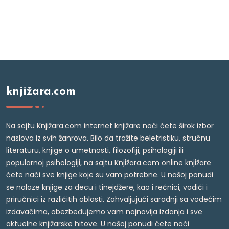
knjižara.com
Na sajtu Knjižara.com internet knjižare naći ćete širok izbor
naslova iz svih žanrova. Bilo da tražite beletristiku, stručnu
literaturu, knjige o umetnosti, filozofiji, psihologiji ili
popularnoj psihologiji, na sajtu Knjižara.com online knjižare
ćete naći sve knjige koje su vam potrebne. U našoj ponudi
se nalaze knjige za decu i tinejdžere, kao i rečnici, vodiči i
priručnici iz različitih oblasti. Zahvaljujući saradnji sa vodećim
izdavačima, obezbeđujemo vam najnovija izdanja i sve
aktuelne knjižarske hitove. U našoj ponudi ćete naći