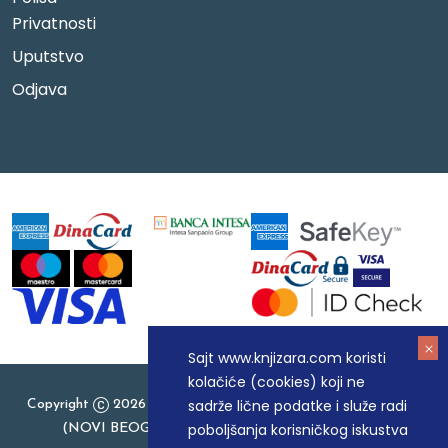
Privatnosti
Uputstvo
Odjava
Sajt www.knjizara.com koristi
kolačiće (cookies) koji ne
sadrže lične podatke i služe radi
Copyright
2026 Knjizara.com - MAKART DOO BEOGRAD
poboljšanja korisničkog iskustva
(NOVI BEOGRAD), PIB: 105184104, MB: 20337524