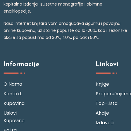
kapitalna izdanja, izuzetne monografije i obimne
enciklopedije.
Naša internet knjižara vam omogućava sigurnu i povoljnu
online kupovinu, uz stalne popuste od 10-20%, kao i sezonske
akcije sa popustima od 30%, 40%, pa čak i 50%.
Informacije
Linkovi
O Nama
Knjige
Kontakt
Preporučujem
Kupovina
Top-Lista
Uslovi
Akcije
Kupovine
Izdavači
Polisa