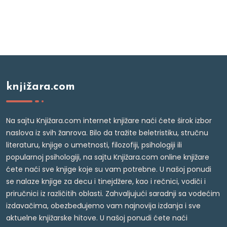
knjižara.com
Na sajtu Knjižara.com internet knjižare naći ćete širok izbor
naslova iz svih žanrova. Bilo da tražite beletristiku, stručnu
literaturu, knjige o umetnosti, filozofiji, psihologiji ili
popularnoj psihologiji, na sajtu Knjižara.com online knjižare
ćete naći sve knjige koje su vam potrebne. U našoj ponudi
se nalaze knjige za decu i tinejdžere, kao i rečnici, vodiči i
priručnici iz različitih oblasti. Zahvaljujući saradnji sa vodećim
izdavačima, obezbeđujemo vam najnovija izdanja i sve
aktuelne knjižarske hitove. U našoj ponudi ćete naći