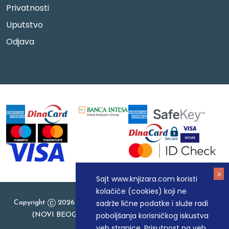
Privatnosti
Uputstvo
Odjava
Sajt www.knjizara.com koristi
kolačiće (cookies) koji ne
sadrže lične podatke i služe radi
Copyright
2026 Knjizara.com - MAKART DOO BEOGRAD
poboljšanja korisničkog iskustva
(NOVI BEOGRAD), PIB: 105184104, MB: 20337524
veb stranice. Prisutnost na veb