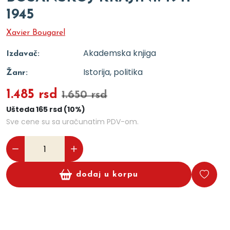
1945
Xavier Bougarel
Akademska knjiga
Izdavač:
Istorija, politika
Žanr:
1.485 rsd
1.650 rsd
Ušteda 165 rsd (10%)
Sve cene su sa uračunatim PDV-om.
dodaj u korpu