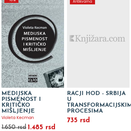
Antikvarna
MEDIJSKA
RACJI HOD - SRBIJA
PISMENOST I
U
KRITIČKO
TRANSFORMACIJSKI
MIŠLJENJE
PROCESIMA
Violeta Kecman
735 rsd
1.485 rsd
1.650 rsd