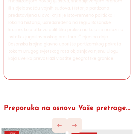
mobilizacijom novog ljudstva, snabdijevanjem hranom
ili s djelatnošću vojnih sudova. Historija partizana
predstavljena u ovoj knjizi je istovremeno politička i
lokalna historija, usredsređena na regiju Bosanske
krajine, koja otkriva političku praksu na koju se nailazi i u
ostatku jugoslavenskog prostora. Činjenica daje
Bosanska krajina glavno uporište partizanskog pokreta
tokom Drugog svjetskog rata objašnjava njenu ulogu
koja uveliko prevazilazi vlastite geografske granice.
Preporuka na osnovu Vaše pretrage...
-10%