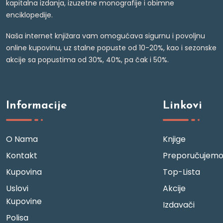
kapitalna izdanja, izuzetne monografije i obimne
enciklopedije.
Naša internet knjižara vam omogućava sigurnu i povoljnu
online kupovinu, uz stalne popuste od 10-20%, kao i sezonske
akcije sa popustima od 30%, 40%, pa čak i 50%.
Informacije
Linkovi
O Nama
Knjige
Kontakt
Preporučujem
Kupovina
Top-Lista
Uslovi
Akcije
Kupovine
Izdavači
Polisa