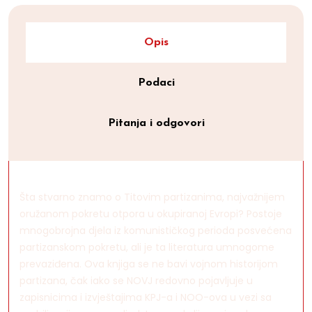
Opis
Podaci
Pitanja i odgovori
Šta stvarno znamo o Titovim partizanima, najvažnijem
oružanom pokretu otpora u okupiranoj Evropi? Postoje
mnogobrojna djela iz komunističkog perioda posvećena
partizanskom pokretu, ali je ta literatura umnogome
prevaziđena. Ova knjiga se ne bavi vojnom historijom
partizana, čak iako se NOVJ redovno pojavljuje u
zapisnicima i izvještajima KPJ-a i NOO-ova u vezi sa