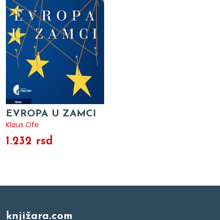
EVROPA U ZAMCI
Klaus Ofe
1.232 rsd
knjižara.com