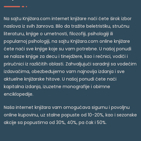
Na sajtu Knjižara.com internet knjižare naći ćete širok izbor
naslova iz svih žanrova. Bilo da tražite beletristiku, stručnu
literaturu, knjige o umetnosti, filozofiji, psihologiji ili
popularnoj psihologiji, na sajtu Knjižara.com online knjižare
ćete naći sve knjige koje su vam potrebne. U našoj ponudi
se nalaze knjige za decu i tinejdžere, kao i rečnici, vodiči i
priručnici iz različitih oblasti. Zahvaljujući saradnji sa vodećim
izdavačima, obezbeđujemo vam najnovija izdanja i sve
aktuelne knjižarske hitove. U našoj ponudi ćete naći
kapitalna izdanja, izuzetne monografije i obimne
enciklopedije.
Naša internet knjižara vam omogućava sigurnu i povoljnu
online kupovinu, uz stalne popuste od 10-20%, kao i sezonske
akcije sa popustima od 30%, 40%, pa čak i 50%.