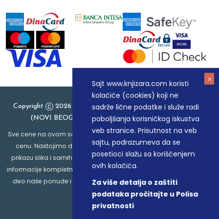
Sajt www.knjizara.com koristi
kolačiće (cookies) koji ne
sadrže lične podatke i služe radi
Copyright
2026 Knjizara.com - MAKART DOO BEOGRAD
poboljšanja korisničkog iskustva
(NOVI BEOGRAD), PIB: 105184104, MB: 20337524
veb stranice. Prisutnost na veb
Sve cene na ovom sajtu iskazane su u dinarima. PDV je uračunat u
sajtu, podrazumeva da se
cenu. Nastojimo da budemo što precizniji u opisu proizvoda,
posetioci slažu sa korišćenjem
prikazu slika i samih cena, ali ne možemo garantovati da su sve
ovih kolačića.
informacije kompletne i bez grešaka. Svi artikli prikazani na sajtu su
deo naše ponude i ne podrazumeva da su dostupni u svakom
Za više detalja o zaštiti
trenutku.
podataka pročitajte u Polisa
privatnosti