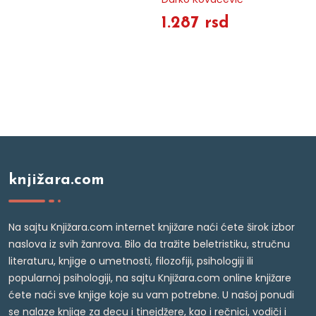
1.287 rsd
knjižara.com
Na sajtu Knjižara.com internet knjižare naći ćete širok izbor
naslova iz svih žanrova. Bilo da tražite beletristiku, stručnu
literaturu, knjige o umetnosti, filozofiji, psihologiji ili
popularnoj psihologiji, na sajtu Knjižara.com online knjižare
ćete naći sve knjige koje su vam potrebne. U našoj ponudi
se nalaze knjige za decu i tinejdžere, kao i rečnici, vodiči i