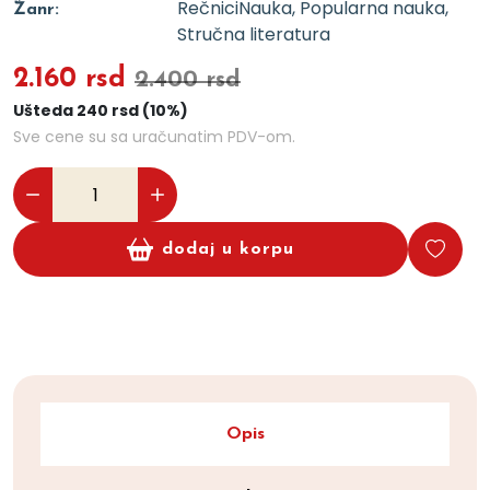
Rečnici
Nauka, Popularna nauka,
Žanr:
Stručna literatura
2.160 rsd
2.400 rsd
Ušteda 240 rsd (10%)
Sve cene su sa uračunatim PDV-om.
dodaj u korpu
Opis