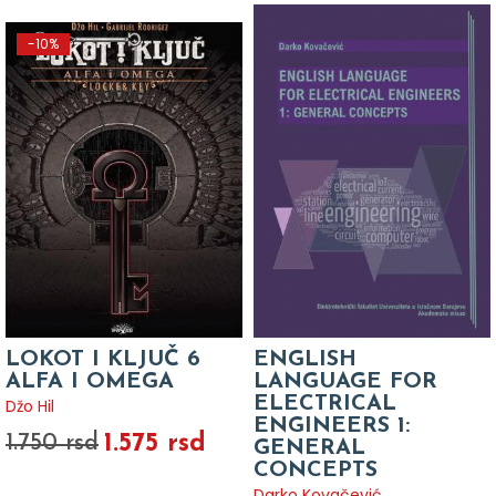
-10%
LOKOT I KLJUČ 6
ENGLISH
ALFA I OMEGA
LANGUAGE FOR
ELECTRICAL
Džo Hil
ENGINEERS 1:
1.575 rsd
1.750 rsd
GENERAL
CONCEPTS
Darko Kovačević