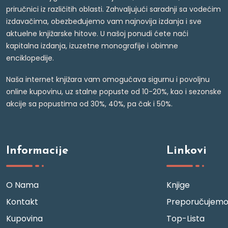
priručnici iz različitih oblasti. Zahvaljujući saradnji sa vodećim
izdavačima, obezbeđujemo vam najnovija izdanja i sve
aktuelne knjižarske hitove. U našoj ponudi ćete naći
kapitalna izdanja, izuzetne monografije i obimne
enciklopedije.
Naša internet knjižara vam omogućava sigurnu i povoljnu
online kupovinu, uz stalne popuste od 10-20%, kao i sezonske
akcije sa popustima od 30%, 40%, pa čak i 50%.
Informacije
Linkovi
O Nama
Knjige
Kontakt
Preporučujem
Kupovina
Top-Lista