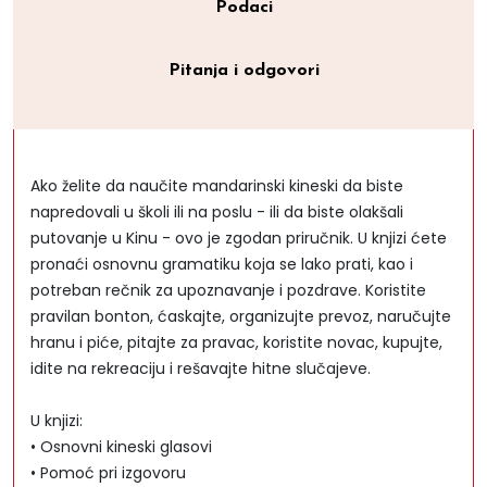
Podaci
Pitanja i odgovori
Ako želite da naučite mandarinski kineski da biste
napredovali u školi ili na poslu - ili da biste olakšali
putovanje u Kinu - ovo je zgodan priručnik. U knjizi ćete
pronaći osnovnu gramatiku koja se lako prati, kao i
potreban rečnik za upoznavanje i pozdrave. Koristite
pravilan bonton, ćaskajte, organizujte prevoz, naručujte
hranu i piće, pitajte za pravac, koristite novac, kupujte,
idite na rekreaciju i rešavajte hitne slučajeve.
U knjizi:
• Osnovni kineski glasovi
• Pomoć pri izgovoru