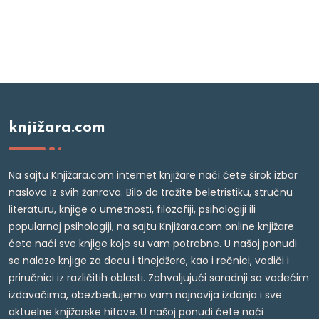
knjižara.com
Na sajtu Knjižara.com internet knjižare naći ćete širok izbor
naslova iz svih žanrova. Bilo da tražite beletristiku, stručnu
literaturu, knjige o umetnosti, filozofiji, psihologiji ili
popularnoj psihologiji, na sajtu Knjižara.com online knjižare
ćete naći sve knjige koje su vam potrebne. U našoj ponudi
se nalaze knjige za decu i tinejdžere, kao i rečnici, vodiči i
priručnici iz različitih oblasti. Zahvaljujući saradnji sa vodećim
izdavačima, obezbeđujemo vam najnovija izdanja i sve
aktuelne knjižarske hitove. U našoj ponudi ćete naći