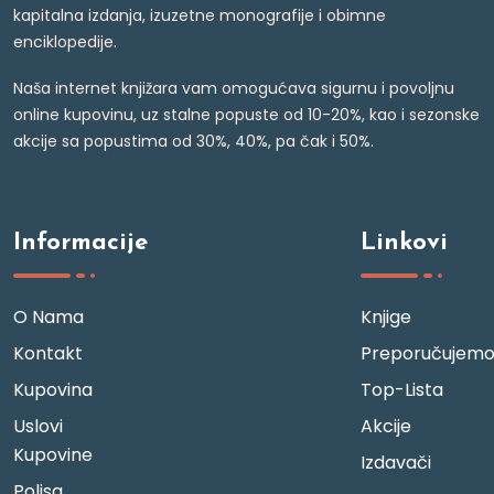
kapitalna izdanja, izuzetne monografije i obimne
enciklopedije.
Naša internet knjižara vam omogućava sigurnu i povoljnu
online kupovinu, uz stalne popuste od 10-20%, kao i sezonske
akcije sa popustima od 30%, 40%, pa čak i 50%.
Informacije
Linkovi
O Nama
Knjige
Kontakt
Preporučujem
Kupovina
Top-Lista
Uslovi
Akcije
Kupovine
Izdavači
Polisa