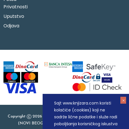
Privatnosti
Uputstvo
Odjava
Sajt www.knjizara.com koristi
kolačiće (cookies) koji ne
sadrže lične podatke i služe radi
Copyright
2026 Knjizara.com - MAKART DOO BEOGRAD
poboljšanja korisničkog iskustva
(NOVI BEOGRAD), PIB: 105184104, MB: 20337524