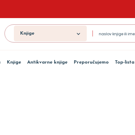
Knjige
a
Knjige
Antikvarne knjige
Preporučujemo
Top-lista