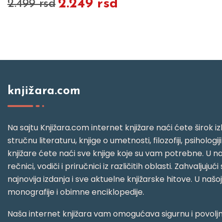
2.249 rsd
2.499 rsd
knjižara.com
Na sajtu Knjižara.com internet knjižare naći ćete širok izb
stručnu literaturu, knjige o umetnosti, filozofiji, psihologij
knjižare ćete naći sve knjige koje su vam potrebne. U naš
rečnici, vodiči i priručnici iz različitih oblasti. Zahval
najnovija izdanja i sve aktuelne knjižarske hitove. U našo
monografije i obimne enciklopedije.
Naša internet knjižara vam omogućava sigurnu i povoljnu