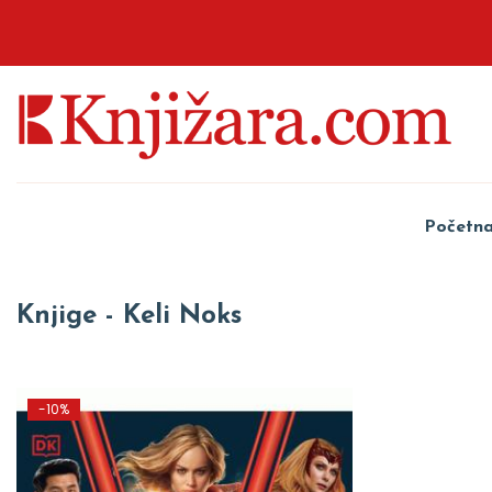
Početn
Knjige - Keli Noks
-10%