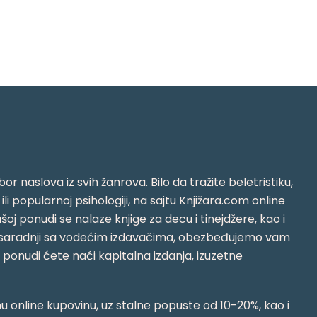
or naslova iz svih žanrova. Bilo da tražite beletristiku,
i ili popularnoj psihologiji, na sajtu Knjižara.com online
oj ponudi se nalaze knjige za decu i tinejdžere, kao i
jujući saradnji sa vodećim izdavačima, obezbeđujemo vam
j ponudi ćete naći kapitalna izdanja, izuzetne
 online kupovinu, uz stalne popuste od 10-20%, kao i