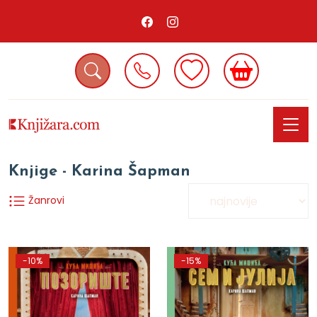
Knjige - Karina Šapman
Žanrovi
-10%
-15%