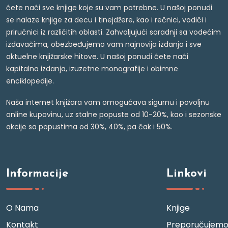
ćete naći sve knjige koje su vam potrebne. U našoj ponudi
se nalaze knjige za decu i tinejdžere, kao i rečnici, vodiči i
priručnici iz različitih oblasti. Zahvaljujući saradnji sa vodećim
izdavačima, obezbeđujemo vam najnovija izdanja i sve
aktuelne knjižarske hitove. U našoj ponudi ćete naći
kapitalna izdanja, izuzetne monografije i obimne
enciklopedije.
Naša internet knjižara vam omogućava sigurnu i povoljnu
online kupovinu, uz stalne popuste od 10-20%, kao i sezonske
akcije sa popustima od 30%, 40%, pa čak i 50%.
Informacije
Linkovi
O Nama
Knjige
Kontakt
Preporučujem