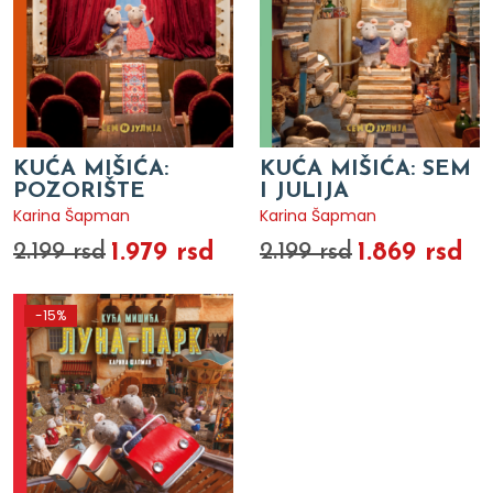
KUĆA MIŠIĆA:
KUĆA MIŠIĆA: SEM
POZORIŠTE
I JULIJA
Karina Šapman
Karina Šapman
1.979 rsd
1.869 rsd
2.199 rsd
2.199 rsd
-15%