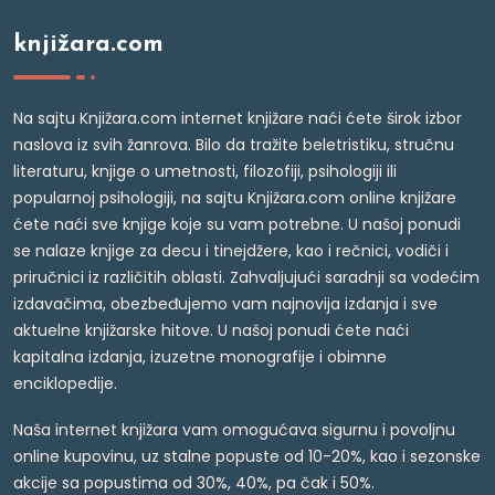
knjižara.com
Na sajtu Knjižara.com internet knjižare naći ćete širok izbor
naslova iz svih žanrova. Bilo da tražite beletristiku, stručnu
literaturu, knjige o umetnosti, filozofiji, psihologiji ili
popularnoj psihologiji, na sajtu Knjižara.com online knjižare
ćete naći sve knjige koje su vam potrebne. U našoj ponudi
se nalaze knjige za decu i tinejdžere, kao i rečnici, vodiči i
priručnici iz različitih oblasti. Zahvaljujući saradnji sa vodećim
izdavačima, obezbeđujemo vam najnovija izdanja i sve
aktuelne knjižarske hitove. U našoj ponudi ćete naći
kapitalna izdanja, izuzetne monografije i obimne
enciklopedije.
Naša internet knjižara vam omogućava sigurnu i povoljnu
online kupovinu, uz stalne popuste od 10-20%, kao i sezonske
akcije sa popustima od 30%, 40%, pa čak i 50%.