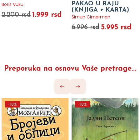
PAKAO U RAJU
Boris Vuku
(KNJIGA + KARTA)
1.999 rsd
2.200 rsd
Šimun Cimerman
5.995 rsd
6.996 rsd
Preporuka na osnovu Vaše pretrage...
-10%
-10%