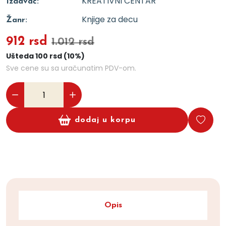
KREATIVNI CENTAR
Izdavač:
Knjige za decu
Žanr:
912 rsd
1.012 rsd
Ušteda 100 rsd (10%)
Sve cene su sa uračunatim PDV-om.
dodaj u korpu
Opis