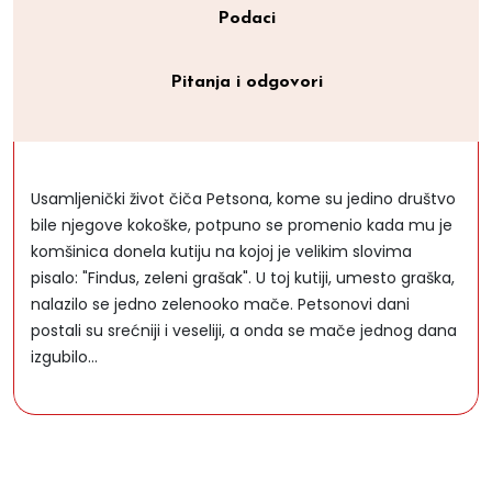
Podaci
Pitanja i odgovori
Usamljenički život čiča Petsona, kome su jedino društvo
bile njegove kokoške, potpuno se promenio kada mu je
komšinica donela kutiju na kojoj je velikim slovima
pisalo: "Findus, zeleni grašak". U toj kutiji, umesto graška,
nalazilo se jedno zelenooko mače. Petsonovi dani
postali su srećniji i veseliji, a onda se mače jednog dana
izgubilo...