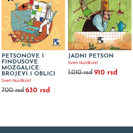
PETSONOVE I
JADNI PETSON
FINDUSOVE
Sven Nurdkvist
MOZGALICE:
910 rsd
1.010 rsd
BROJEVI I OBLICI
Sven Nurdkvist
630 rsd
700 rsd