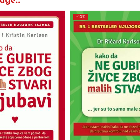
ge...
-10%