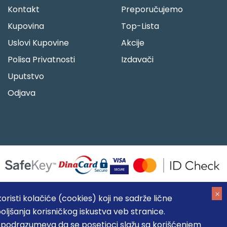
Kontakt
Preporučujemo
Kupovina
Top-Lista
Uslovi Kupovine
Akcije
Polisa Privatnosti
Izdavači
Uputstvo
Odjava
risti kolačiće (cookies) koji ne sadrže lične
oljšanja korisničkog iskustva veb stranice.
05184104, MB: 20337524
, podrazumeva da se posetioci slažu sa korišćenjem