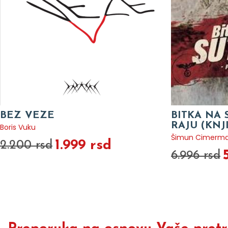
BEZ VEZE
BITKA NA 
RAJU (KNJ
Boris Vuku
Šimun Cimerm
1.999 rsd
2.200 rsd
6.996 rsd