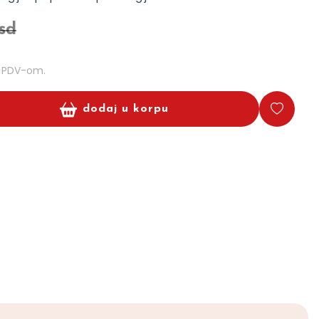
rsd
m PDV-om.
dodaj u korpu