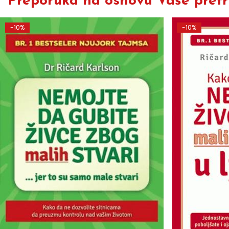
Preporuka na osnovu Vaše pretra
-10%
-10%