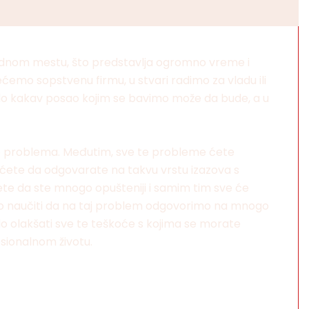
radnom mestu, što predstavlja ogromno vreme i
krećemo sopstvenu firmu, u stvari radimo za vladu ili
 bilo kakav posao kojim se bavimo može da bude, a u
ogo problema. Međutim, sve te probleme ćete
čićete da odgovarate na takvu vrstu izazova s
ćete da ste mnogo opušteniji i samim tim sve će
o naučiti da na taj problem odgovorimo na mnogo
 olakšati sve te teškoće s kojima se morate
sionalnom životu.