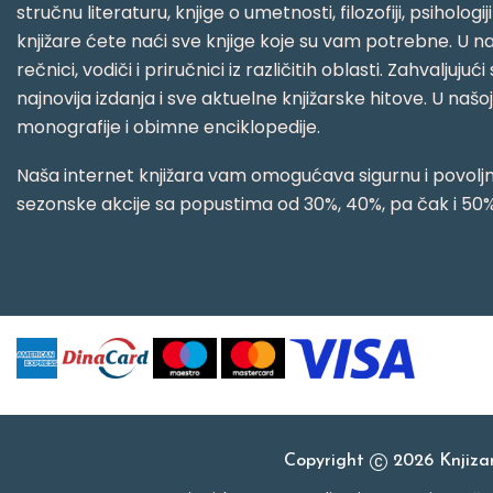
stručnu literaturu, knjige o umetnosti, filozofiji, psihologij
knjižare ćete naći sve knjige koje su vam potrebne. U naš
rečnici, vodiči i priručnici iz različitih oblasti. Zahval
najnovija izdanja i sve aktuelne knjižarske hitove. U našo
monografije i obimne enciklopedije.
Naša internet knjižara vam omogućava sigurnu i povoljnu
sezonske akcije sa popustima od 30%, 40%, pa čak i 50%
Copyright
2026 Knjiz