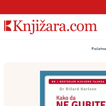
Početn