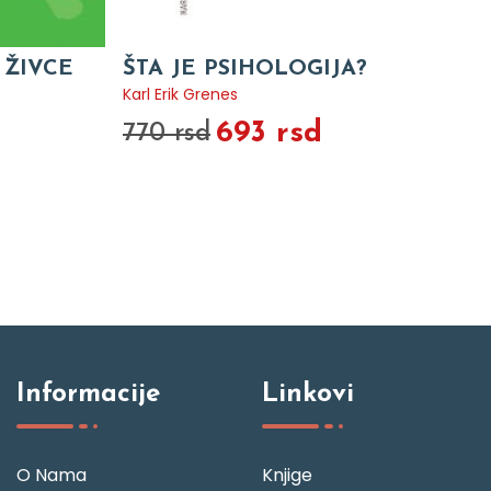
 ŽIVCE
ŠTA JE PSIHOLOGIJA?
Karl Erik Grenes
693 rsd
770 rsd
Informacije
Linkovi
O Nama
Knjige