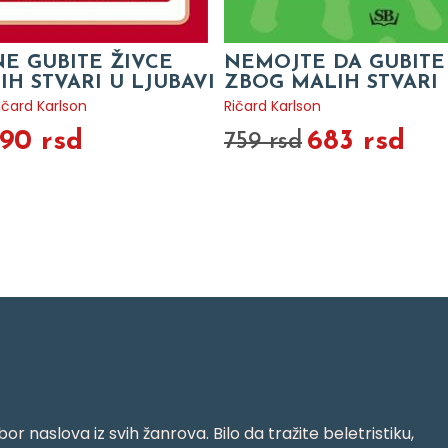
E GUBITE ŽIVCE
NEMOJTE DA GUBITE
H STVARI U LJUBAVI
ZBOG MALIH STVARI
ičard Karlson
Ričard Karlson
90 rsd
683 rsd
759 rsd
or naslova iz svih žanrova. Bilo da tražite beletristiku,