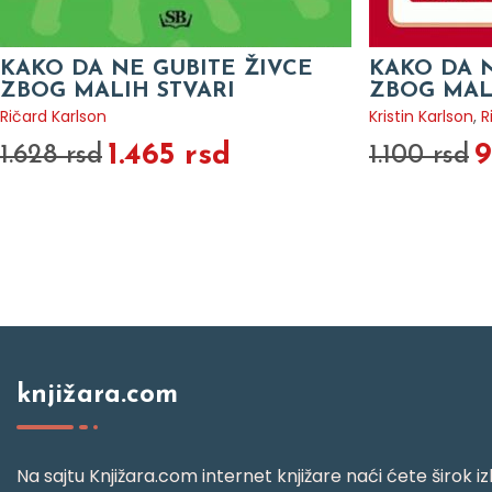
KAKO DA NE GUBITE ŽIVCE
KAKO DA N
ZBOG MALIH STVARI
ZBOG MALI
Ričard Karlson
Kristin Karlson
,
R
1.465 rsd
9
1.628 rsd
1.100 rsd
knjižara.com
Na sajtu Knjižara.com internet knjižare naći ćete širok izb