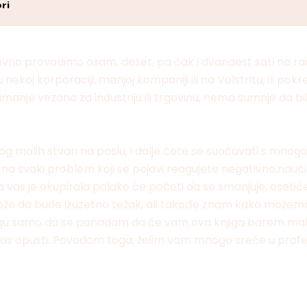
ri
nevno provodimo osam, deset, pa čak i dvanaest sati na 
u nekoj korporaciji, manjoj kompaniji ili na Volstritu, ili po
animanje vezano za industriju ili trgovinu, nema sumnje da
og malih stvari na poslu, i dalje ćete se suočavati s mn
a na svaki problem koji se pojavi reagujete negativno,nau
a vas je okupirala polako će početi da se smanjuje, oseti
ože da bude izuzetno težak, ali takođe znam kako možem
mogu samo da se ponadam da će vam ova knjiga barem malo
 vas opusti. Povodom toga, želim vam mnogo sreće u profe