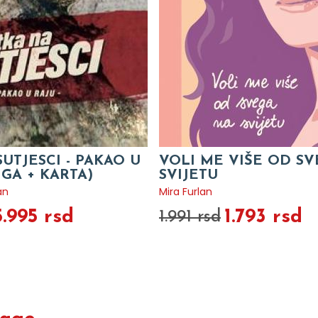
SUTJESCI - PAKAO U
VOLI ME VIŠE OD S
IGA + KARTA)
SVIJETU
an
Mira Furlan
5.995 rsd
1.793 rsd
1.991 rsd