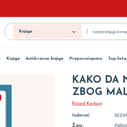
Knjige
a
Knjige
Antikvarne knjige
Preporučujemo
Top-lista
KAKO DA 
ZBOG MAL
Ričard Karlson
SEZA
Izdavač:
Psiho
Žanr: