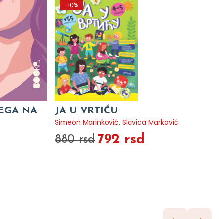
-10%
VEGA NA
JA U VRTIĆU
Simeon Marinković
,
Slavica Marković
792 rsd
880 rsd