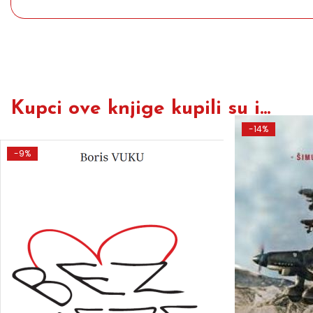
Kupci ove knjige kupili su i...
-14%
-9%