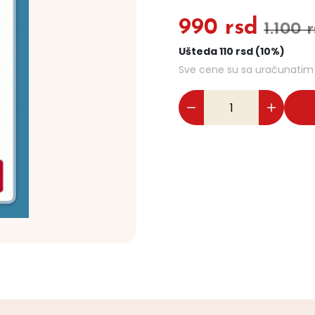
990 rsd
1.100 
Ušteda 110 rsd (10%)
Sve cene su sa uračunati