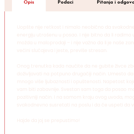
Opis
Podaci
Pitanja i odgovo
Uopšte nije retkost i nimalo neobično da svakod
energiju utrošenu u posao. I nije bitno da li radimo 
možda u maloprodaji – i nije važno da li je naše z
većini slučajeva i jeste, previše stresan.
Onog trenutka kada naučite da ne gubite živce zb
doživljavati na potpuno drugačiji način. Umesto d
mnogo više ljubaznosti i opuštenosti. Napetost koj
vam biti zabavnije. Svestan sam toga da posao m
pozitivniji način. I na samom kraju ovog uvoda, 
svakodnevno susretati na poslu i da će uspeti da
Hajde da joj se prepustimo!