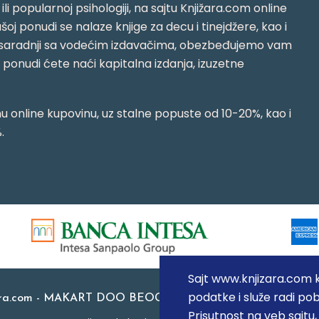
i ili popularnoj psihologiji, na sajtu Knjižara.com online
oj ponudi se nalaze knjige za decu i tinejdžere, kao i
jujući saradnji sa vodećim izdavačima, obezbeđujemo vam
j ponudi ćete naći kapitalna izdanja, izuzetne
 online kupovinu, uz stalne popuste od 10-20%, kao i
.
Sajt www.knjizara.com ko
podatke i služe radi pob
ara.com - MAKART DOO BEOGRAD (NOVI BEOGRAD), PIB: 1
Prisutnost na veb sajtu