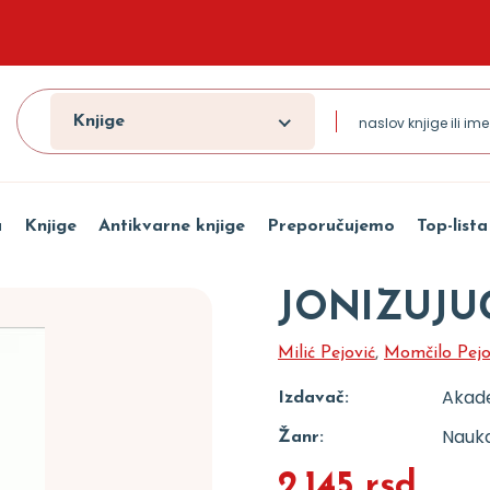
Knjige
a
Knjige
Antikvarne knjige
Preporučujemo
Top-lista
JONIZUJU
Milić Pejović
,
Momčilo Pejo
Akad
Izdavač:
Nauka
Žanr:
2.145 rsd