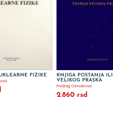
UKLEARNE FIZIKE
KNJIGA POSTANJA ILI
VELIKOG PRASKA
ović
Predrag Osmokrović
d
2.860 rsd