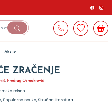
Akcije
ĆE ZRAČENJE
vić
,
Predrag Osmokrović
emska misao
, Popularna nauka, Stručna literatura