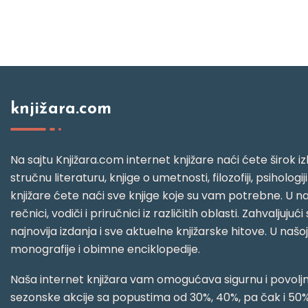
knjižara.com
Na sajtu Knjižara.com internet knjižare naći ćete širok izb
stručnu literaturu, knjige o umetnosti, filozofiji, psihologij
knjižare ćete naći sve knjige koje su vam potrebne. U naš
rečnici, vodiči i priručnici iz različitih oblasti. Zahval
najnovija izdanja i sve aktuelne knjižarske hitove. U našo
monografije i obimne enciklopedije.
Naša internet knjižara vam omogućava sigurnu i povoljnu
sezonske akcije sa popustima od 30%, 40%, pa čak i 50%