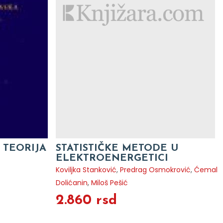
 TEORIJA
STATISTIČKE METODE U
ELEKTROENERGETICI
Koviljka Stanković
,
Predrag Osmokrović
,
Ćemal
Dolićanin
,
Miloš Pešić
2.860 rsd