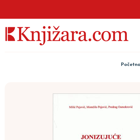
Početn