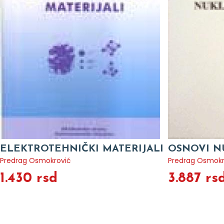
ELEKTROTEHNIČKI MATERIJALI
OSNOVI N
Predrag Osmokrović
Predrag Osmokr
1.430 rsd
3.887 rs