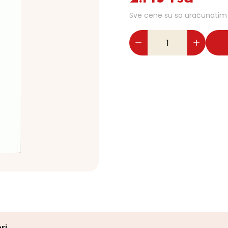
Sve cene su sa uračunati
ri