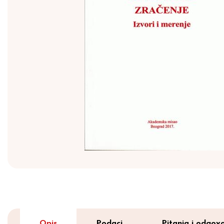
Opis
Podaci
Pitanja i odgovo