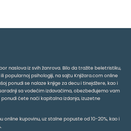
or naslova iz svih žanrova. Bilo da tražite beletristiku,
i ili popularnoj psihologiji, na sajtu Knjižara.com online
oj ponudi se nalaze knjige za decu i tinejdžere, kao i
jujući saradnji sa vodećim izdavačima, obezbeđujemo vam
j ponudi ćete naći kapitalna izdanja, izuzetne
 online kupovinu, uz stalne popuste od 10-20%, kao i
.