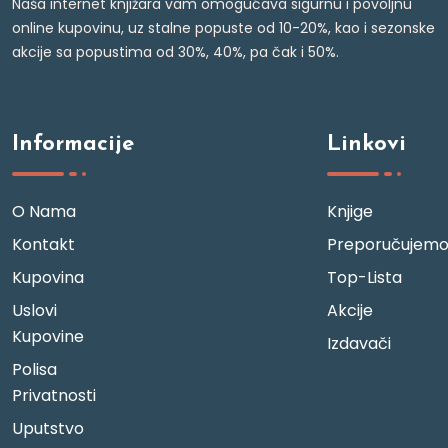
Naša internet knjižara vam omogućava sigurnu i povoljnu
online kupovinu, uz stalne popuste od 10-20%, kao i sezonske
akcije sa popustima od 30%, 40%, pa čak i 50%.
Informacije
Linkovi
O Nama
Knjige
Kontakt
Preporučujem
Kupovina
Top-Lista
Uslovi
Akcije
Kupovine
Izdavači
Polisa
Privatnosti
Uputstvo