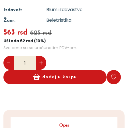
Blum izdavaštvo
Izdavač:
Beletristika
Žanr:
563 rsd
625 rsd
Ušteda 62 rsd (10%)
Sve cene su sa uračunatim PDV-om.
dodaj u korpu
Opis