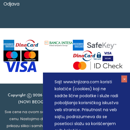
Odjava
Sajt www.knjizara.com koristi
kolačiće (cookies) koji ne
sadrže lične podatke i služe radi
Copyright
2026 Knjizara.com - MAKART DOO BEOGRAD
poboljšanja korisničkog iskustva
(NOVI BEOGRAD), PIB: 105184104, MB: 20337524
veb stranice. Prisutnost na veb
Sve cene na ovom sajtu iskazane su u dinarima. PDV je uračunat u
sajtu, podrazumeva da se
cenu. Nastojimo da budemo što precizniji u opisu proizvoda,
posetioci slažu sa korišćenjem
prikazu slika i samih cena, ali ne možemo garantovati da su sve