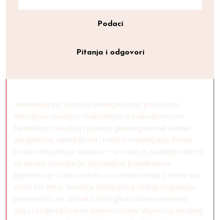
Podaci
Pitanja i odgovori
Jevanđelje po Uterusu osvetljava ono prećutano,
oslovljava nevidljivo i nepriznato u svakodnevnom
femininom iskustvu i postaje glasnogovornik ženske
perspektive, senzibiliteta i načina razmišljanja. Prava
tema ovih priča je ženstvo – ono što je paradigmatično
za žensko postojanje, što nadilazi pojedinačne
egzistencije i ulančava ih u niz svedočenja o tome šta
znači biti žena. Nevelika zbirka priča obiluje brojnošću
perspektiva, jer autorka život gleda širom otvorenih
očiju i svojim pričama zaseca u rane slojevitog ženskog