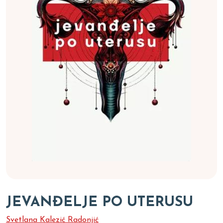
JEVANĐELJE PO UTERUSU
Svetlana Kalezić Radonjić