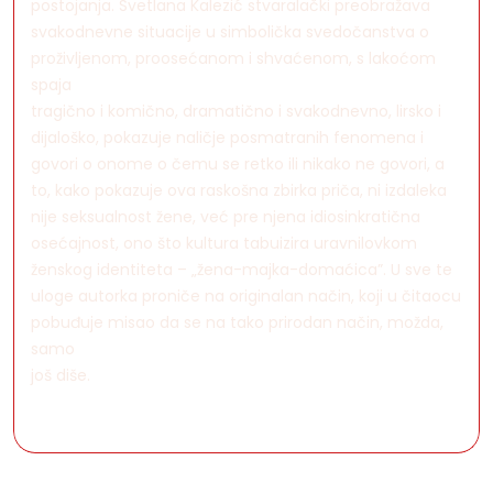
postojanja. Svetlana Kalezić stvaralački preobražava
svakodnevne situacije u simbolička svedočanstva o
proživljenom, proosećanom i shvaćenom, s lakoćom
spaja
tragično i komično, dramatično i svakodnevno, lirsko i
dijaloško, pokazuje naličje posmatranih fenomena i
govori o onome o čemu se retko ili nikako ne govori, a
to, kako pokazuje ova raskošna zbirka priča, ni izdaleka
nije seksualnost žene, već pre njena idiosinkratična
osećajnost, ono što kultura tabuizira uravnilovkom
ženskog identiteta – „žena-majka-domaćica”. U sve te
uloge autorka proniče na originalan način, koji u čitaocu
pobuđuje misao da se na tako prirodan način, možda,
samo
još diše.