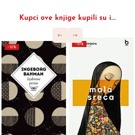
Kupci ove knjige kupili su i...
-10%
-10%