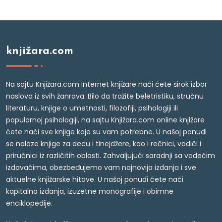
knjižara.com
Na sajtu Knjižara.com internet knjižare naći ćete širok izbor
naslova iz svih žanrova. Bilo da tražite beletristiku, stručnu
literaturu, knjige o umetnosti, filozofiji, psihologiji ili
popularnoj psihologiji, na sajtu Knjižara.com online knjižare
ćete naći sve knjige koje su vam potrebne. U našoj ponudi
se nalaze knjige za decu i tinejdžere, kao i rečnici, vodiči i
priručnici iz različitih oblasti. Zahvaljujući saradnji sa vodećim
izdavačima, obezbeđujemo vam najnovija izdanja i sve
aktuelne knjižarske hitove. U našoj ponudi ćete naći
kapitalna izdanja, izuzetne monografije i obimne
enciklopedije.