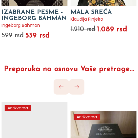
IZABRANE PESME -
MALA SREĆA
INGEBORG BAHMAN
Klaudija Pinjeiro
Ingeborg Bahman
1.089 rsd
1.210 rsd
539 rsd
599 rsd
Preporuka na osnovu Vaše pretrage...
Antikvarna
Antikvarna