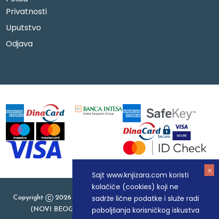
Privatnosti
Uputstvo
Odjava
Sajt www.knjizara.com koristi
kolačiće (cookies) koji ne
sadrže lične podatke i služe radi
Copyright
2026 Knjizara.com - MAKART DOO BEOGRAD
poboljšanja korisničkog iskustva
(NOVI BEOGRAD), PIB: 105184104, MB: 20337524