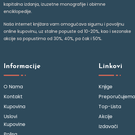
kapitalna izdanja, izuzetne monografije i obimne
enciklopedije.
Naša internet knjižara vam omogućava sigurnu i povoljnu
online kupovinu, uz stalne popuste od 10-20%, kao i sezonske
akcije sa popustima od 30%, 40%, pa čak i 50%.
Informacije
Linkovi
O Nama
Knjige
Kontakt
Preporučujem
Kupovina
Top-Lista
Uslovi
Akcije
Kupovine
Izdavači
Polisa