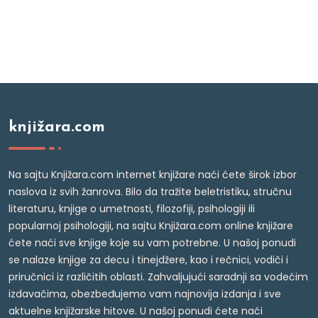
knjižara.com
Na sajtu Knjižara.com internet knjižare naći ćete širok izbor
naslova iz svih žanrova. Bilo da tražite beletristiku, stručnu
literaturu, knjige o umetnosti, filozofiji, psihologiji ili
popularnoj psihologiji, na sajtu Knjižara.com online knjižare
ćete naći sve knjige koje su vam potrebne. U našoj ponudi
se nalaze knjige za decu i tinejdžere, kao i rečnici, vodiči i
priručnici iz različitih oblasti. Zahvaljujući saradnji sa vodećim
izdavačima, obezbeđujemo vam najnovija izdanja i sve
aktuelne knjižarske hitove. U našoj ponudi ćete naći