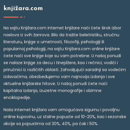
knjižara.com
Na sajtu Knjižara.com internet knjižare naći ćete širok izbor
naslova iz svih žanrova. Bilo da tražite beletristiku, stručnu
literaturu, knjige o umetnosti, filozofiji, psihologiji ili
popularnoj psihologiji, na sajtu Knjižara.com online knjižare
ćete naći sve knjige koje su vam potrebne. U našoj ponudi
se nalaze knjige za decu i tinejdžere, kao i rečnici, vodiči i
priručnici iz različitih oblasti. Zahvaljujući saradnji sa vodećim
izdavačima, obezbeđujemo vam najnovija izdanja i sve
aktuelne knjižarske hitove. U našoj ponudi ćete naći
kapitalna izdanja, izuzetne monografije i obimne
enciklopedije.
Naša internet knjižara vam omogućava sigurnu i povoljnu
online kupovinu, uz stalne popuste od 10-20%, kao i sezonske
akcije sa popustima od 30%, 40%, pa čak i 50%.