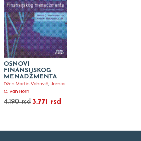
OSNOVI
FINANSIJSKOG
MENADŽMENTA
Džon Martin Vahovič
,
James
C. Van Horn
3.771 rsd
4.190 rsd