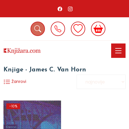
Knjige - James C. Van Horn
Žanrovi
-10%