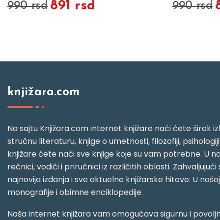
891 rsd
990 rsd
990 rsd
knjižara.com
Na sajtu Knjižara.com internet knjižare naći ćete širok izb
stručnu literaturu, knjige o umetnosti, filozofiji, psihologij
knjižare ćete naći sve knjige koje su vam potrebne. U naš
rečnici, vodiči i priručnici iz različitih oblasti. Zahval
najnovija izdanja i sve aktuelne knjižarske hitove. U našo
monografije i obimne enciklopedije.
Naša internet knjižara vam omogućava sigurnu i povoljnu