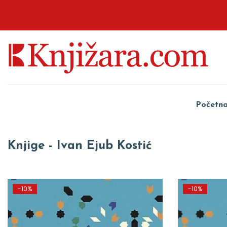
Početn
Knjige - Ivan Ejub Kostić
-10%
-10%