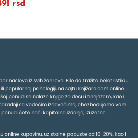
891 rsd
or naslova iz svih žanrova. Bilo da tražite beletristiku,
i ili popularnoj psihologiji, na sajtu Knjižara.com online
oj ponudi se nalaze knjige za decu i tinejdžere, kao i
jujući saradnji sa vodećim izdavačima, obezbeđujemo vam
j ponudi ćete naći kapitalna izdanja, izuzetne
 online kupovinu, uz stalne popuste od 10-20%, kao i