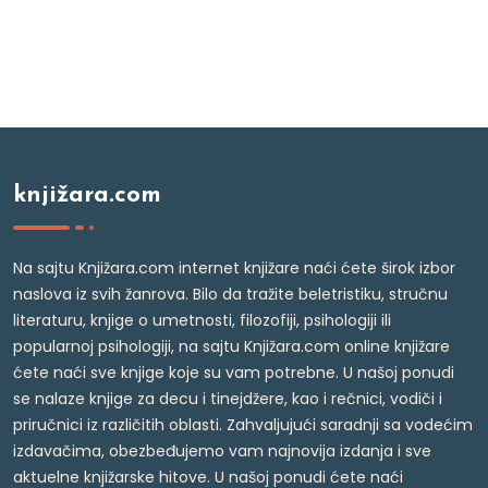
knjižara.com
Na sajtu Knjižara.com internet knjižare naći ćete širok izbor
naslova iz svih žanrova. Bilo da tražite beletristiku, stručnu
literaturu, knjige o umetnosti, filozofiji, psihologiji ili
popularnoj psihologiji, na sajtu Knjižara.com online knjižare
ćete naći sve knjige koje su vam potrebne. U našoj ponudi
se nalaze knjige za decu i tinejdžere, kao i rečnici, vodiči i
priručnici iz različitih oblasti. Zahvaljujući saradnji sa vodećim
izdavačima, obezbeđujemo vam najnovija izdanja i sve
aktuelne knjižarske hitove. U našoj ponudi ćete naći