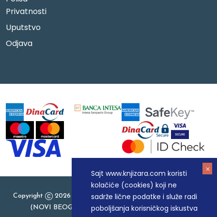
Privatnosti
Uputstvo
Odjava
Sajt www.knjizara.com koristi
kolačiće (cookies) koji ne
sadrže lične podatke i služe radi
Copyright
2026 Knjizara.com - MAKART DOO BEOGRAD
poboljšanja korisničkog iskustva
(NOVI BEOGRAD), PIB: 105184104, MB: 20337524