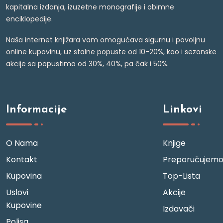
kapitalna izdanja, izuzetne monografije i obimne
enciklopedije.
Naša internet knjižara vam omogućava sigurnu i povoljnu
online kupovinu, uz stalne popuste od 10-20%, kao i sezonske
akcije sa popustima od 30%, 40%, pa čak i 50%.
Informacije
Linkovi
O Nama
Knjige
Kontakt
Preporučujem
Kupovina
Top-Lista
Uslovi
Akcije
Kupovine
Izdavači
Polisa