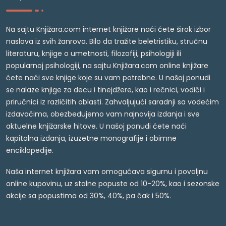
Na sajtu Knjižara.com internet knjižare naći ćete širok izbor
naslova iz svih žanrova. Bilo da tražite beletristiku, stručnu
literaturu, knjige o umetnosti, filozofiji, psihologiji ili
popularnoj psihologiji, na sajtu Knjižara.com online knjižare
ćete naći sve knjige koje su vam potrebne. U našoj ponudi
se nalaze knjige za decu i tinejdžere, kao i rečnici, vodiči i
priručnici iz različitih oblasti. Zahvaljujući saradnji sa vodećim
izdavačima, obezbeđujemo vam najnovija izdanja i sve
aktuelne knjižarske hitove. U našoj ponudi ćete naći
kapitalna izdanja, izuzetne monografije i obimne
enciklopedije.
Naša internet knjižara vam omogućava sigurnu i povoljnu
online kupovinu, uz stalne popuste od 10-20%, kao i sezonske
akcije sa popustima od 30%, 40%, pa čak i 50%.