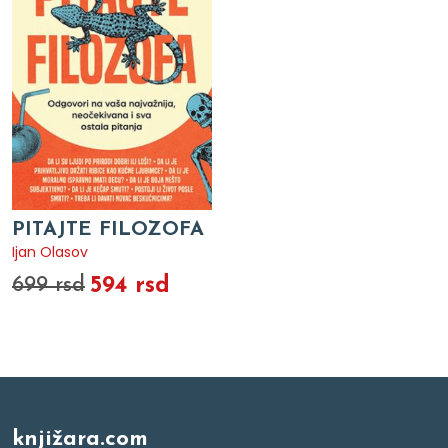
PITAJTE FILOZOFA
Ijan Olasov
594 rsd
699 rsd
knjižara.com