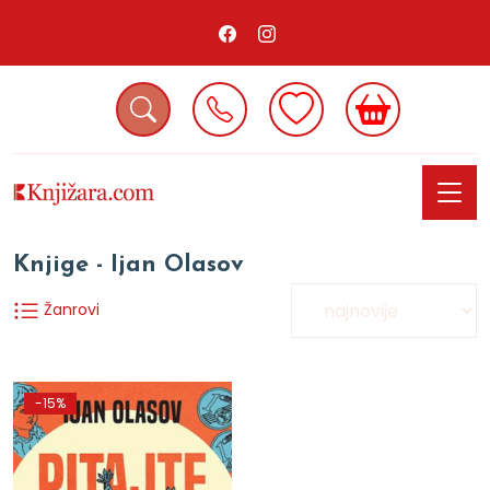
Knjige - Ijan Olasov
Žanrovi
-15%