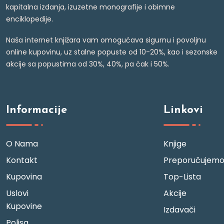
kapitalna izdanja, izuzetne monografije i obimne
enciklopedije.
Naša internet knjižara vam omogućava sigurnu i povoljnu
online kupovinu, uz stalne popuste od 10-20%, kao i sezonske
akcije sa popustima od 30%, 40%, pa čak i 50%.
Informacije
Linkovi
O Nama
Knjige
Kontakt
Preporučujem
Kupovina
Top-Lista
Uslovi
Akcije
Kupovine
Izdavači
Polisa