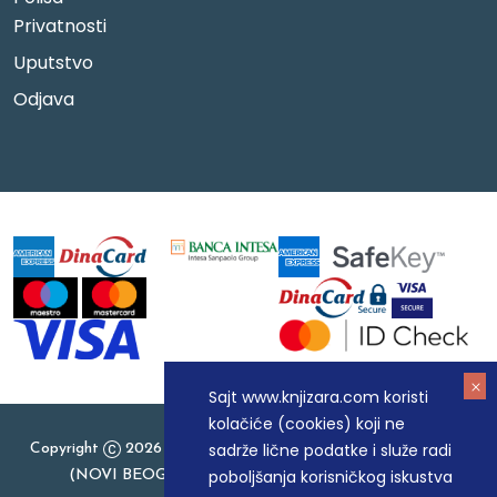
Privatnosti
Uputstvo
Odjava
Sajt www.knjizara.com koristi
kolačiće (cookies) koji ne
sadrže lične podatke i služe radi
Copyright
2026 Knjizara.com - MAKART DOO BEOGRAD
poboljšanja korisničkog iskustva
(NOVI BEOGRAD), PIB: 105184104, MB: 20337524