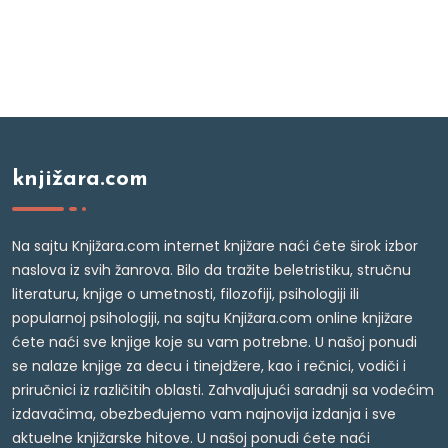
knjižara.com
Na sajtu Knjižara.com internet knjižare naći ćete širok izbor
naslova iz svih žanrova. Bilo da tražite beletristiku, stručnu
literaturu, knjige o umetnosti, filozofiji, psihologiji ili
popularnoj psihologiji, na sajtu Knjižara.com online knjižare
ćete naći sve knjige koje su vam potrebne. U našoj ponudi
se nalaze knjige za decu i tinejdžere, kao i rečnici, vodiči i
priručnici iz različitih oblasti. Zahvaljujući saradnji sa vodećim
izdavačima, obezbeđujemo vam najnovija izdanja i sve
aktuelne knjižarske hitove. U našoj ponudi ćete naći