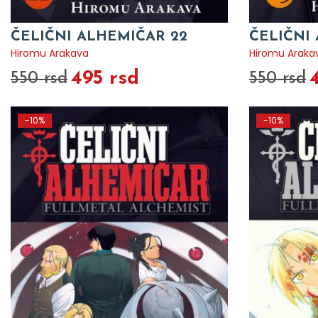
ČELIČNI ALHEMIČAR 22
ČELIČNI
Hiromu Arakava
Hiromu Araka
495 rsd
550 rsd
550 rsd
-10%
-10%