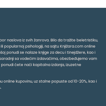
or naslova iz svih žanrova. Bilo da tražite beletristiku,
i ili popularnoj psihologiji, na sajtu Knjižara.com online
oj ponudi se nalaze knjige za decu i tinejdžere, kao i
jujući saradnji sa vodećim izdavačima, obezbeđujemo vam
j ponudi ćete naći kapitalna izdanja, izuzetne
 online kupovinu, uz stalne popuste od 10-20%, kao i
.