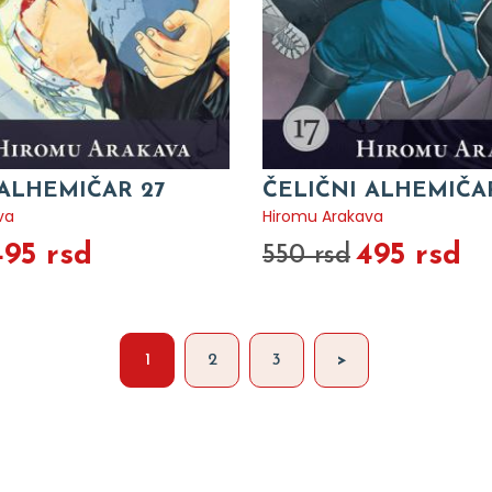
 ALHEMIČAR 27
ČELIČNI ALHEMIČAR
va
Hiromu Arakava
495 rsd
495 rsd
550 rsd
1
2
3
>