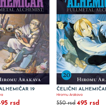
 ALHEMIČAR 19
ČELIČNI ALHEMIČA
va
Hiromu Arakava
495 rsd
495 rsd
550 rsd