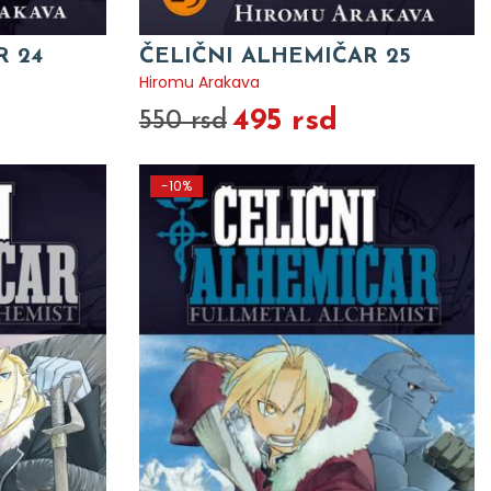
R 24
ČELIČNI ALHEMIČAR 25
Hiromu Arakava
495 rsd
550 rsd
-10%