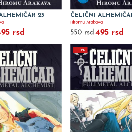
 ALHEMIČAR 23
ČELIČNI ALHEMIČA
va
Hiromu Arakava
495 rsd
495 rsd
550 rsd
-10%