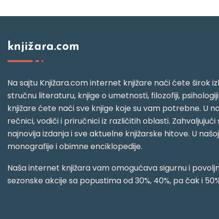
knjižara.com
Na sajtu Knjižara.com internet knjižare naći ćete širok izb
stručnu literaturu, knjige o umetnosti, filozofiji, psihologij
knjižare ćete naći sve knjige koje su vam potrebne. U naš
rečnici, vodiči i priručnici iz različitih oblasti. Zahval
najnovija izdanja i sve aktuelne knjižarske hitove. U našo
monografije i obimne enciklopedije.
Naša internet knjižara vam omogućava sigurnu i povoljnu
sezonske akcije sa popustima od 30%, 40%, pa čak i 50%