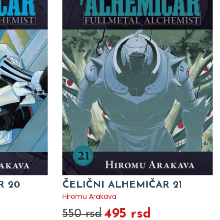
R 20
ČELIČNI ALHEMIČAR 21
Hiromu Arakava
495 rsd
550 rsd