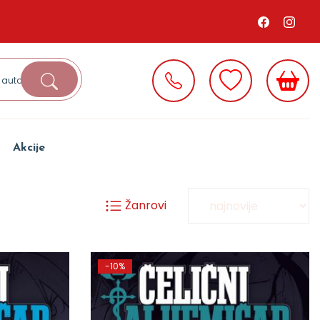
Akcije
Žanrovi
-10%