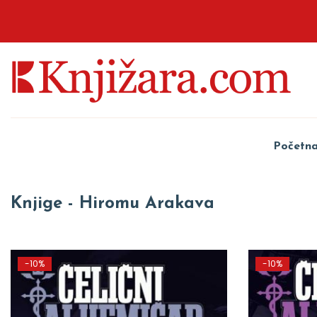
Početn
Knjige - Hiromu Arakava
-10%
-10%